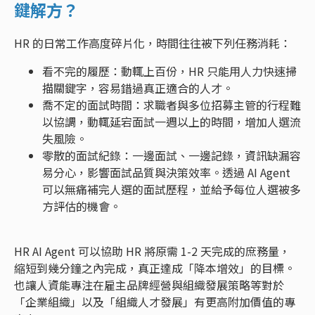
鍵解方？
HR 的日常工作高度碎片化，時間往往被下列任務消耗：
看不完的履歷：動輒上百份，HR 只能用人力快速掃
描關鍵字，容易錯過真正適合的人才。
喬不定的面試時間：求職者與多位招募主管的行程難
以協調，動輒延宕面試一週以上的時間，增加人選流
失風險。
零散的面試紀錄：一邊面試、一邊記錄，資訊缺漏容
易分心，影響面試品質與決策效率。透過 AI Agent
可以無痛補完人選的面試歷程，並給予每位人選被多
方評估的機會。
HR AI Agent 可以協助 HR 將原需 1-2 天完成的庶務量，
縮短到幾分鐘之內完成，真正達成「降本增效」的目標。
也讓人資能專注在雇主品牌經營與組織發展策略等對於
「企業組織」以及「組織人才發展」有更高附加價值的專