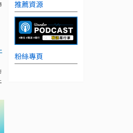
推薦資源
將
上
粉絲專頁
術
上