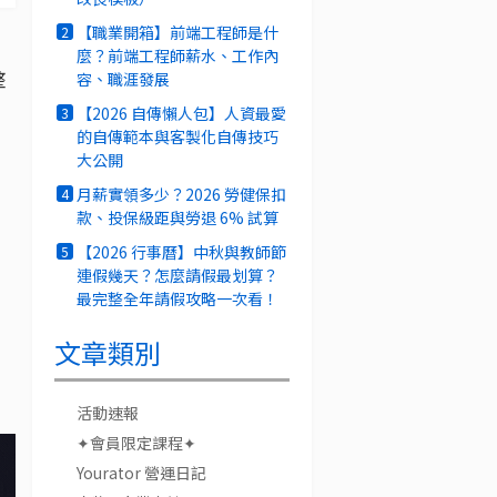
【職業開箱】前端工程師是什
2
麼？前端工程師薪水、工作內
整
容、職涯發展
【2026 自傳懶人包】人資最愛
3
的自傳範本與客製化自傳技巧
大公開
月薪實領多少？2026 勞健保扣
4
款、投保級距與勞退 6% 試算
【2026 行事曆】中秋與教師節
5
連假幾天？怎麼請假最划算？
最完整全年請假攻略一次看！
文章類別
活動速報
✦會員限定課程✦
Yourator 營運日記