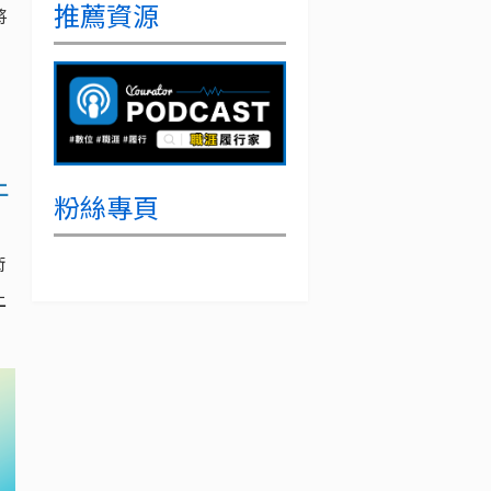
推薦資源
將
上
粉絲專頁
術
上