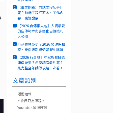
【職業開箱】前端工程師是什
2
麼？前端工程師薪水、工作內
整
容、職涯發展
【2026 自傳懶人包】人資最愛
3
的自傳範本與客製化自傳技巧
大公開
月薪實領多少？2026 勞健保扣
4
款、投保級距與勞退 6% 試算
【2026 行事曆】中秋與教師節
5
連假幾天？怎麼請假最划算？
最完整全年請假攻略一次看！
文章類別
活動速報
✦會員限定課程✦
Yourator 營運日記