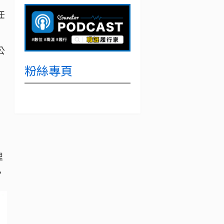
任
公
粉絲專頁
理
？