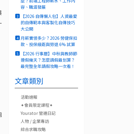
麼？前端工程師薪水、工作內
容、職涯發展
與
【2026 自傳懶人包】人資最愛
3
一
的自傳範本與客製化自傳技巧
大公開
月薪實領多少？2026 勞健保扣
4
款、投保級距與勞退 6% 試算
【2026 行事曆】中秋與教師節
5
連假幾天？怎麼請假最划算？
最完整全年請假攻略一次看！
文章類別
活動速報
，
✦會員限定課程✦
Yourator 營運日記
組
人物 / 企業專訪
綜合求職攻略