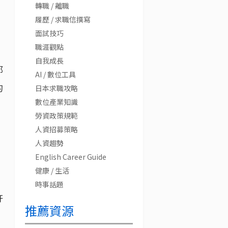
轉職 / 離職
履歷 / 求職信撰寫
面試技巧
職涯觀點
自我成長
那
AI / 數位工具
的
日本求職攻略
數位產業知識
勞資政策規範
人資招募策略
人資趨勢
English Career Guide
健康 / 生活
，
時事話題
許
推薦資源