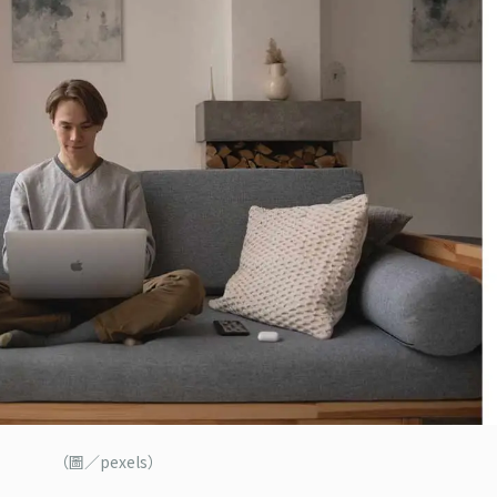
（圖／pexels）