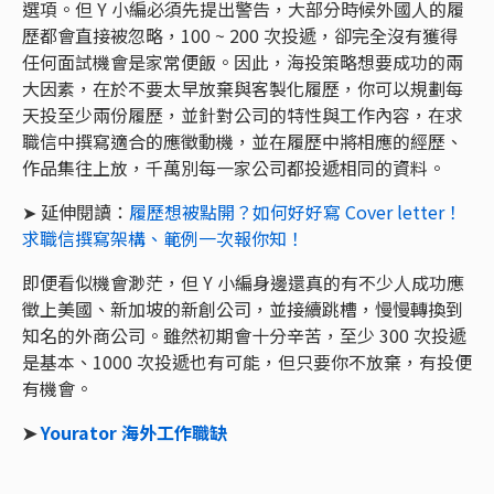
選項。但 Y 小編必須先提出警告，大部分時候外國人的履
歷都會直接被忽略，100 ~ 200 次投遞，卻完全沒有獲得
任何面試機會是家常便飯。因此，海投策略想要成功的兩
大因素，在於不要太早放棄與客製化履歷，你可以規劃每
天投至少兩份履歷，並針對公司的特性與工作內容，在求
職信中撰寫適合的應徵動機，並在履歷中將相應的經歷、
作品集往上放，千萬別每一家公司都投遞相同的資料。
➤ 延伸閱讀：
履歷想被點開？如何好好寫 Cover letter！
求職信撰寫架構、範例一次報你知！
即便看似機會渺茫，但 Y 小編身邊還真的有不少人成功應
徵上美國、新加坡的新創公司，並接續跳槽，慢慢轉換到
知名的外商公司。雖然初期會十分辛苦，至少 300 次投遞
是基本、1000 次投遞也有可能，但只要你不放棄，有投便
有機會。
➤
Yourator 海外工作職缺