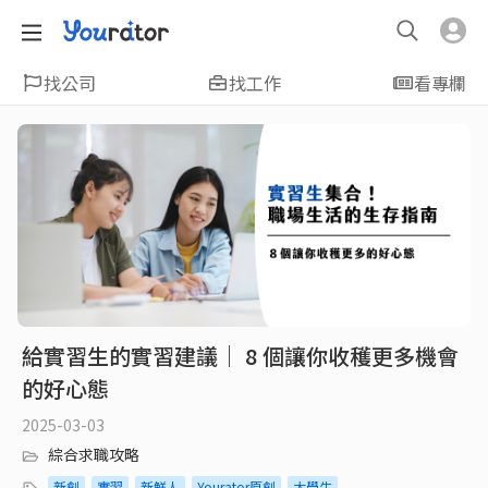
找公司
找工作
看專欄
給實習生的實習建議｜ 8 個讓你收穫更多機會
的好心態
2025-03-03
綜合求職攻略
新創
實習
新鮮人
Yourator原創
大學生