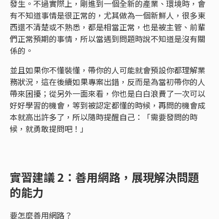
發生。不過實際上，剛進到一個全新的產業、環境時，會
有不知道事情是很正常的，尤其做為一個新鮮人，很多東
西還不清楚或不熟悉，都是相當正常，也是被主管、前輩
們正常預期的事情，所以當遇到問題時說不知道是沒有關
係的。
並且如果你不懂裝懂，帶你的人可能就會預設你都理解業
務狀況，這在後續如果專案出錯，反而是為當初帶你的人
帶來困擾；從另外一面來看，你也是白白浪費了一次可以
好好學習的機會，等到被認定都懂的時候，再問的機會成
本就高出許多了，所以隨時提醒自己：「需要發問的時
候，就勇敢提問吧！」
實習建議 2：善用網路，展現解決問題
的能力
要怎麼善用網路？