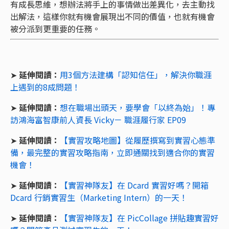
有成長思維，想辦法將手上的事情做出差異化，去主動找
出解法，這樣你就有機會展現出不同的價值，也就有機會
被分派到更重要的任務。
➤
延伸閱讀：
用3個方法建構「認知信任」，解決你職涯
上遇到的8成問題！
➤
延伸閱讀：
想在職場出頭天，要學會「以終為始」！專
訪鴻海富智康前人資長 Vicky－ 職涯履行家 EP09
➤
延伸閱讀：
【實習攻略地圖】從履歷撰寫到實習心態準
備，最完整的實習攻略指南，立即通關找到適合你的實習
機會！
➤
延伸閱讀：
【實習神隊友】在 Dcard 實習好嗎？開箱
Dcard 行銷實習生（Marketing Intern）的一天！
➤
延伸閱讀：
【實習神隊友】在 PicCollage 拼貼趣實習好