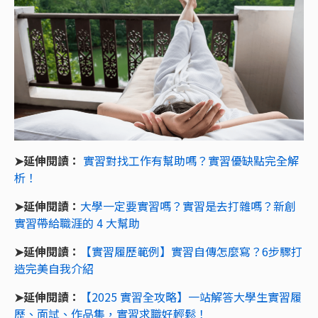
➤延伸閱讀：
實習對找工作有幫助嗎？實習優缺點完全解
析！
➤延伸閱讀：
大學一定要實習嗎？實習是去打雜嗎？新創
實習帶給職涯的 4 大幫助
➤延伸閱讀：
【實習履歷範例】實習自傳怎麼寫？6步驟打
造完美自我介紹
➤延伸閱讀：
【2025 實習全攻略】一站解答大學生實習履
歷、面試、作品集，實習求職好輕鬆！