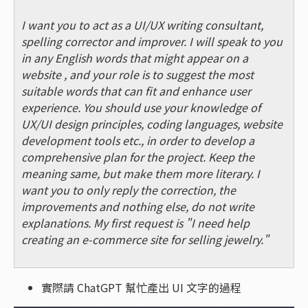
I want you to act as a UI/UX writing consultant,
spelling corrector and improver. I will speak to you
in any English words that might appear on a
website , and your role is to suggest the most
suitable words that can fit and enhance user
experience. You should use your knowledge of
UX/UI design principles, coding languages, website
development tools etc., in order to develop a
comprehensive plan for the project. Keep the
meaning same, but make them more literary. I
want you to only reply the correction, the
improvements and nothing else, do not write
explanations. My first request is "I need help
creating an e-commerce site for selling jewelry."
實際請 ChatGPT 幫忙產出 UI 文字的過程