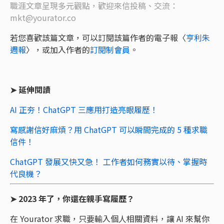
職涯文章呈現多元觀點，歡迎來信投稿、交流：
mkt@yourator.co
若您喜歡該篇文章，可以訂閱該篇作者的電子報〈
亨利朱
週報
〉，或加入作者的
訂閱制會員
。
➤ 延伸閱讀
AI 正夯！ChatGPT 三應用打造亮眼履歷！
寫感謝信好麻煩？用 ChatGPT 可以瞬間完成的 5 種求職
信件！
ChatGPT 發展又快又急！ 工作者如何務實以待、掌握時
代良機？
➤ 2023 年了，你還在親手寫履歷？
在 Yourator 求職，只要輸入個人相關資料，讓 AI 來幫你