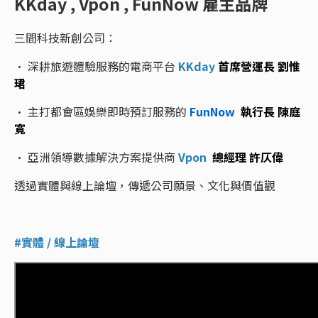
KKday , Vpon , FunNow 雇主品牌
三間科技新創公司：
• 深耕旅遊體驗服務的電商平台
KKday
首席營運長 劉惟
珺
• 主打都會區娛樂即時預訂服務的
FunNow
執行長 陳庭
寬
• 亞洲領導數據解決方案提供商
Vpon
總經理 許仄偉
透過實體與線上論壇，傳遞公司願景、文化與價值觀
#實體 / 線上論壇