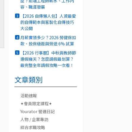
麼？前端工程師薪水、工作內
容、職涯發展
【2026 自傳懶人包】人資最愛
3
的自傳範本與客製化自傳技巧
大公開
月薪實領多少？2026 勞健保扣
4
款、投保級距與勞退 6% 試算
【2026 行事曆】中秋與教師節
5
連假幾天？怎麼請假最划算？
最完整全年請假攻略一次看！
文章類別
活動速報
✦會員限定課程✦
Yourator 營運日記
人物 / 企業專訪
綜合求職攻略