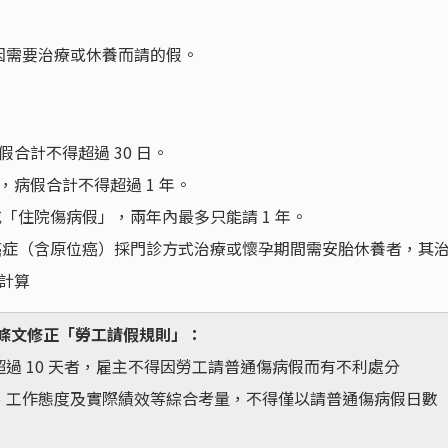
因需要治療或休養而請的假。
合計不得超過 30 日。
病假合計不得超過 1 年。
「住院傷病假」，兩年內最多只能請 1 年。
癌症（含原位癌）採門診方式治療或懷孕期間需安胎休養者，其
計算
的部分條文修正「勞工請假規則」：
過 10 天者，雇主不得因勞工請普通傷病假而有不利處分
、工作態度及實際績效等綜合考量，不得僅以請普通傷病假日數