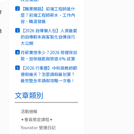
【職業開箱】前端工程師是什
2
會
麼？前端工程師薪水、工作內
：
容、職涯發展
請
【2026 自傳懶人包】人資最愛
3
的自傳範本與客製化自傳技巧
大公開
月薪實領多少？2026 勞健保扣
4
款、投保級距與勞退 6% 試算
【2026 行事曆】中秋與教師節
5
連假幾天？怎麼請假最划算？
最完整全年請假攻略一次看！
文章類別
活動速報
✦會員限定課程✦
Yourator 營運日記