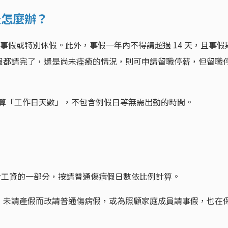
天怎麼辦？
請事假或特別休假。此外，事假一年內不得請超過 14 天，且事假
假都請完了，還是尚未痊癒的情況，則可申請留職停薪，但留職
計算「工作日天數」，不包含例假日等無需出勤的時間。
屬於工資的一部分，按請普通傷病假日數依比例計算。
，未請產假而改請普通傷病假，或為照顧家庭成員請事假，也在