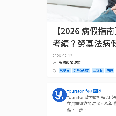
【2026 病假
考績？勞基法病
2026-02-12
勞資政策規範
勞基法
勞基法規定
生理假
病假
Yourator 內容團隊
Yourator 致力於打造
在資訊爆炸的時代，希望
涯下一步。