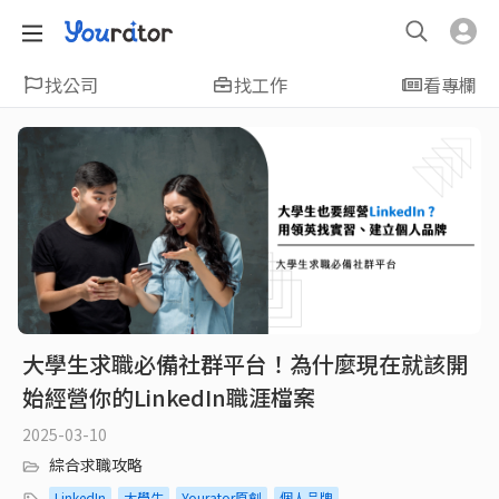
找公司
找工作
看專欄
大學生求職必備社群平台！為什麼現在就該開
始經營你的LinkedIn職涯檔案
2025-03-10
綜合求職攻略
LinkedIn
大學生
Yourator原創
個人品牌