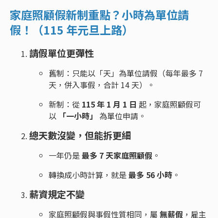
家庭照顧假
新制重點？小時為單位請
假！（115 年元旦上路）
請假單位更彈性
舊制：只能以「天」為單位請假（每年最多 7
天，併入事假，合計 14 天）。
新制：從
11
5 年 1 月 1 日
起，家庭照顧假可
以
「一小時」
為單位申請。
總天數沒變，但能拆更細
一年仍是
最多 7 天家庭照顧假
。
轉換成小時計算，就是
最多 56 小時
。
薪資規定不變
家庭照顧假與事假性質相同，屬
無薪假
，雇主