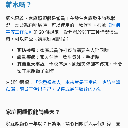
薪水嗎？
顧名思義，家庭照顧假是當員工在發生家庭發生特殊狀
況、需要親自照顧時，可以使用的一種假別。根據
《性別
平等工作法》
第 20 條規定，受僱者於以下三種情況發生
時，可以向公司請家庭照顧假：
預防接種
：家庭成員施打疫苗需要有人陪同時
嚴重疾病
：家人住院、發生意外、手術時
其他重大事故
：學校停課、颱風天停課不停班，需要
留在家照顧子女時
➤ 延伸閱讀：
「你重視家人，本來就是正常的」專訪台灣
輝瑞：讓員工活出自己，是達成最佳績效的方法
家庭照顧假能請幾天？
家庭照顧假
一年以 7 日為限
，請假日數併入事假計算。並