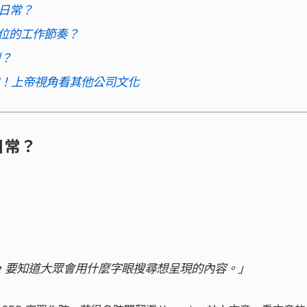
作日常？
D 單位的工作節奏？
到？
的好處！上帝視角看其他公司文化
日常？
，要知道大眾會用什麼字眼搜尋想呈現的內容。」