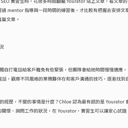
 擔任 SEO 實習生時，花很多時間翻遍 Yourator 站上文章，看文章的
 mentor 指導與一段時間的練習後，才比較有把握去安排文
篇篇文章。
況
e 對於要獨自打電話給客戶難免有些緊張，但團隊會給她時間慢慢適應，
 BD 電話，觀摩不同風格的業務夥伴在和客戶溝通的技巧，逐漸找到
門的經歷，不變的事情是什麼？Chloe 認為最有感的是 Yourator 
懷、詢問工作的狀況，在 Yourator，實習生可以讓安心試錯