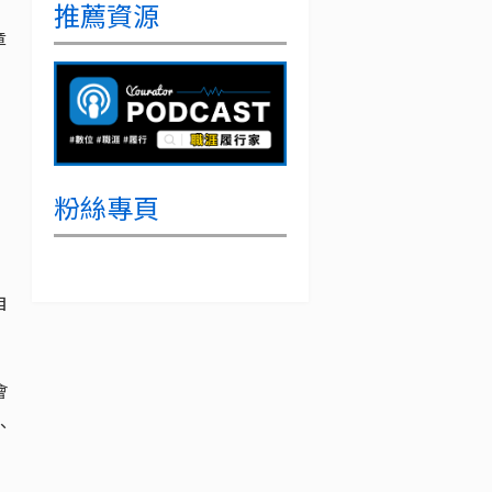
推薦資源
章
粉絲專頁
自
會
、