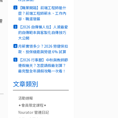
【職業開箱】前端工程師是什
2
麼？前端工程師薪水、工作內
容、職涯發展
裡
【2026 自傳懶人包】人資最愛
3
的自傳範本與客製化自傳技巧
大公開
月薪實領多少？2026 勞健保扣
4
款、投保級距與勞退 6% 試算
【2026 行事曆】中秋與教師節
5
連假幾天？怎麼請假最划算？
最完整全年請假攻略一次看！
文章類別
活動速報
✦會員限定課程✦
Yourator 營運日記