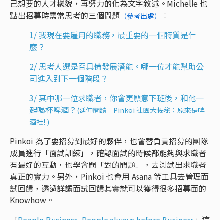
己想要的人才樣貌，再努力的化為文字敘述。Michelle 也
點出招募時需常思考的三個問題
：
（參考出處）
1/ 我現在要雇用的職務，最重要的一個特質是什
麼？
2/ 思考人選是否具備發展潛能。哪一位才能幫助公
司進入到下一個階段？
3/ 其中哪一位求職者，你會更願意下班後，和他一
起喝杯啤酒？
(延伸閱讀：Pinkoi 社團大揭秘：原來是啤
酒社! )
Pinkoi 為了要招募到最好的夥伴，也會替負責招募的團隊
成員進行「面試訓練」，確認面試的時候都能夠與求職者
有最好的互動，也學會問「對的問題」，去測試出求職者
真正的實力。另外，Pinkoi 也會用 Asana 等工具去管理面
試回饋，透過詳讀面試回饋其實就可以獲得很多招募面的
Knowhow。
「
People Business, People always before Business
」這