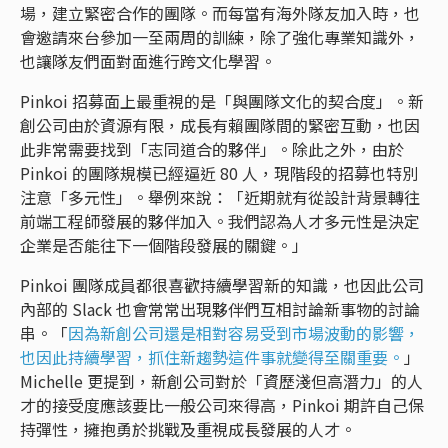
場，建立緊密合作的團隊。而每當有海外隊友加入時，也
會邀請來台參加一至兩周的訓練，除了強化專業知識外，
也讓隊友們面對面進行跨文化學習。
Pinkoi 招募面上最重視的是「與團隊文化的契合度」。新
創公司由於資源有限，成長有賴團隊間的緊密互動，也因
此非常需要找到「志同道合的夥伴」。除此之外，由於
Pinkoi 的團隊規模已經逼近 80 人，現階段的招募也特別
注意「多元性」。舉例來說：「近期就有從設計背景轉往
前端工程師發展的夥伴加入。我們認為人才多元性是決定
企業是否能往下一個階段發展的關鍵。」
Pinkoi 團隊成員都很喜歡持續學習新的知識，也因此公司
內部的 Slack 也會常常出現夥伴們互相討論新事物的討論
串。「
因為新創公司還是相對容易受到市場波動的影響，
也因此持續學習，抓住新趨勢這件事就變得至關重要。
」
Michelle 更提到，新創公司對於「資歷淺但高潛力」的人
才的接受度應該要比一般公司來得高，Pinkoi 期許自己保
持彈性，擁抱勇於挑戰及重視成長發展的人才。