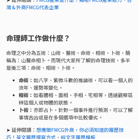
灣＆外商FMCG代表企業
命理師工作做什麼？
命理之中分為五術：山術、醫術、命術、相術、卜術，簡
稱為：山醫命相卜。而現代大家所了解的命理技術，多半
是後三項：命術、相術、卜術。
命術：
如八字、紫微斗數的推論術，可以看一個人的
流年、運勢等變化。
相術：
如看體相、面相、手相、宅相等，透過觀察區
辨這個人或物體的狀態。
卜術：
亦即占卜，針對一個事件進行預測，可以了解
事情吉凶或是在多個選項中比較優劣。
➤ 延伸閱讀：
想應徵FMCG外商，你必須知道的履歷技
巧！英文履歷撰寫方式、純文字履歷模板