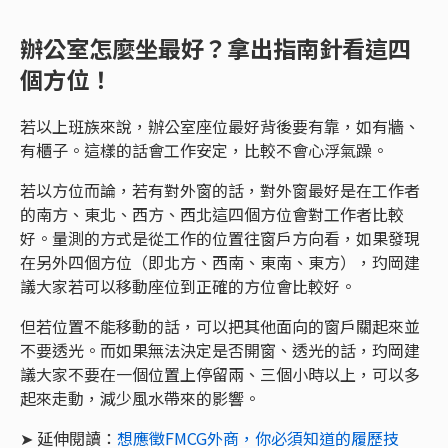
辦公室怎麼坐最好？拿出指南針看這四
個方位！
若以上班族來說，辦公室座位最好背後要有靠，如有牆、
有櫃子。這樣的話會工作安定，比較不會心浮氣躁。
若以方位而論，若有對外窗的話，對外窗最好是在工作者
的南方、東北、西方、西北這四個方位會對工作者比較
好。量測的方式是從工作的位置往窗戶方向看，如果發現
在另外四個方位（即北方、西南、東南、東方），玓岡建
議大家若可以移動座位到正確的方位會比較好。
但若位置不能移動的話，可以把其他面向的窗戶關起來並
不要透光。而如果無法決定是否開窗、透光的話，玓岡建
議大家不要在一個位置上停留兩、三個小時以上，可以多
起來走動，減少風水帶來的影響。
➤ 延伸閱讀：
想應徵FMCG外商，你必須知道的履歷技