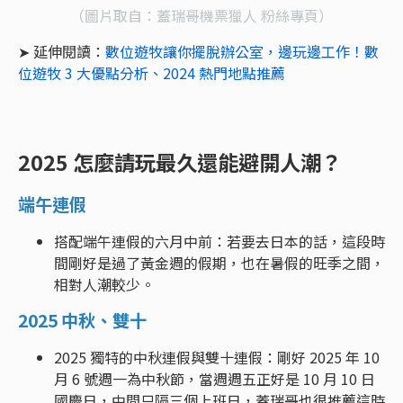
（圖片取自：蓋瑞哥機票獵人 粉絲專頁）
➤ 延伸閱讀：
數位遊牧讓你擺脫辦公室，邊玩邊工作！數
位遊牧 3 大優點分析、2024 熱門地點推薦
2025 怎麼請玩最久還能避開人潮？
端午連假
搭配端午連假的六月中前：若要去日本的話，這段時
間剛好是過了黃金週的假期，也在暑假的旺季之間，
相對人潮較少。
2025 中秋、雙十
2025 獨特的中秋連假與雙十連假：剛好 2025 年 10
月 6 號週一為中秋節，當週週五正好是 10 月 10 日
國慶日，中間只隔三個上班日，蓋瑞哥也很推薦這時