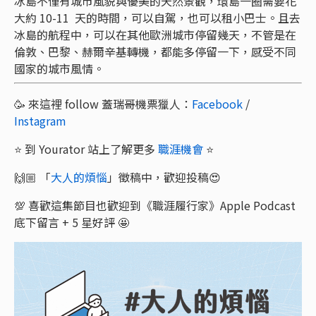
冰島不僅有城市風貌與優美的天然景觀，環島一圈需要花
大約 10-11 天的時間，可以自駕，也可以租小巴士。且去
冰島的航程中，可以在其他歐洲城市停留幾天，不管是在
倫敦、巴黎、赫爾辛基轉機，都能多停留一下，感受不同
國家的城市風情。
🥳 來這裡 follow 蓋瑞哥機票獵人：
Facebook
/
Instagram
⭐️ 到 Yourator 站上了解更多
職涯機會
⭐️
🙌🏼 「
大人的煩惱
」徵稿中，歡迎投稿😍
💯 喜歡這集節目也歡迎到《職涯履行家》Apple Podcast
底下留言 + 5 星好評 🤩