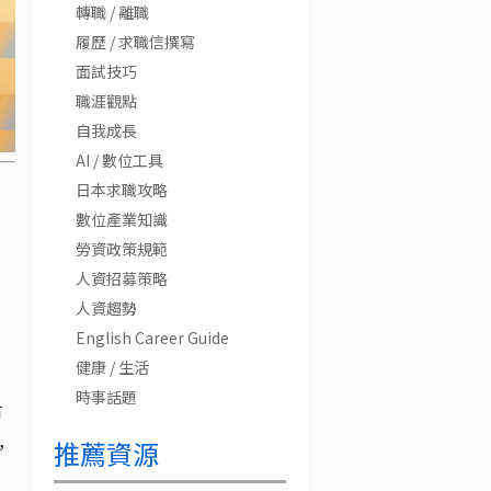
轉職 / 離職
履歷 / 求職信撰寫
面試技巧
職涯觀點
自我成長
AI / 數位工具
日本求職攻略
數位產業知識
勞資政策規範
人資招募策略
人資趨勢
麼
English Career Guide
健康 / 生活
時事話題
有
，
推薦資源