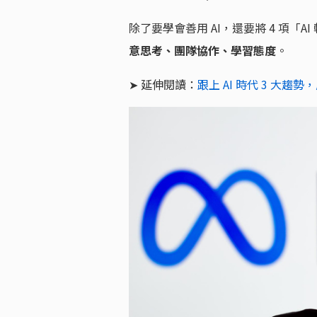
除了要學會善用 AI，還要將 4 項「
意思考、團隊協作、學習態度
。
➤ 延伸閱讀：
跟上 AI 時代 3 大趨