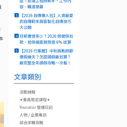
麼？前端工程師薪水、工作內
階
容、職涯發展
【2026 自傳懶人包】人資最愛
3
的自傳範本與客製化自傳技巧
大公開
擁
月薪實領多少？2026 勞健保扣
4
本
款、投保級距與勞退 6% 試算
【2026 行事曆】中秋與教師節
5
連假幾天？怎麼請假最划算？
最完整全年請假攻略一次看！
文章類別
）
活動速報
✦會員限定課程✦
Yourator 營運日記
人物 / 企業專訪
綜合求職攻略