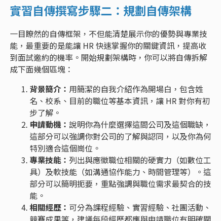
實習自傳撰寫步驟二：規劃自傳架構
一目瞭然的自傳框架，不但能清楚展示你的優勢與專業技
能，最重要的是能讓 HR 快速掌握你的關鍵資訊，提高收
到面試邀約的機率。開始規劃架構時，你可以將自傳拆解
成下面幾個區塊：
背景簡介：
用簡潔的自我介紹作為開場白，包含姓
名、校系、目前的職位等基本資訊，讓 HR 對你有初
步了解。
申請動機：
說明你為什麼選擇這間公司及這個職缺，
這部分可以強調你對公司的了解與認同，以及你為何
特別適合這個崗位。
專業技能：
列出與應徵職位相關的硬實力（如數位工
具）及軟技能（如溝通協作能力、時間管理等）。這
部分可以簡明扼要，重點強調與職位需求最契合的技
能。
相關經歷：
可分為課程經驗、實習經驗、社團活動、
競賽成果等，建議每段經歷都應與申請職位有明確關