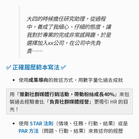
大四的時候擔任研究助理，從過程
中，養成了我細心、仔細的態度，讓
我對於專案的完成非常感興趣，於是
選擇加入xx公司，在公司中先負
責⋯⋯
✅ 正確履歷範本寫法 ✅
使用
成果導向
的敘述方式，用數字量化過去成就
用「
策劃社群媒體行銷活動，帶動粉絲成長40%
」來包
裝過去經驗會比「
負責社群媒體經營
」更吸引 HR 的目
光！
使用
STAR 法則
（情境、任務、行動、結果）或是
PAR 方法
（問題、行動、結果）來敘述你的經歷