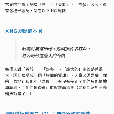
常見的抽象字詞有「會」、「善於」、「許多」等等，還
有各種形容詞，請看以下 NG 範例：
❌ NG 履歷範本 ❌
我善於商務開發，服務過許多客戶，
為公司帶進龐大的商機。
每個人對「善於」、「許多」、「龐大的」定義落差很
大，因此這變成一個「模糊的資訊」，人資必須要猜，你
的「善於」和他的「善於」，有沒有差距？他們只能根據
履歷猜，而他們最後很可能就放棄猜測（能猜到絕對不是
鱔魚就是了。）
履歷模板地雷三（2）：無法比較的數據