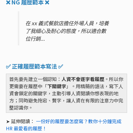
❌ NG 履歷範本 ❌
在 xx 義式餐飲店擔任外場人員，培養
了我細心及耐心的態度，所以適合數
位行銷...
✅ 正確履歷範本寫法 ✅
首先要先建立一個認知：
人資不會逐字看履歷
。所以你
更需要在履歷中「
下關鍵字
」。用精簡的語法，寫下人
資會鎖定的關鍵字，主動引導人資閱讀你想表現的地
方；同時避免拖宕、贅字，讓人資在有限的注意力中完
整認識你。
➤ 延伸閱讀：
一份好的履歷要怎麼寫？教你十分鐘完成
HR 最愛看的履歷！