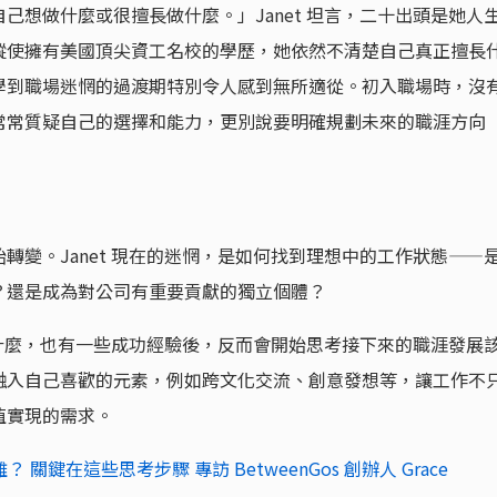
己想做什麼或很擅長做什麼。」Janet 坦言，二十出頭是她人
縱使擁有美國頂尖資工名校的學歷，她依然不清楚自己真正擅長
學到職場迷惘的過渡期特別令人感到無所適從。初入職場時，沒
常常質疑自己的選擇和能力，更別說要明確規劃未來的職涯方向
轉變。Janet 現在的迷惘，是如何找到理想中的工作狀態——
？還是成為對公司有重要貢獻的獨立個體？
擅長什麼，也有一些成功經驗後，反而會開始思考接下來的職涯發展
融入自己喜歡的元素，例如跨文化交流、創意發想等，讓工作不
值實現的需求。
關鍵在這些思考步驟 專訪 BetweenGos 創辦人 Grace