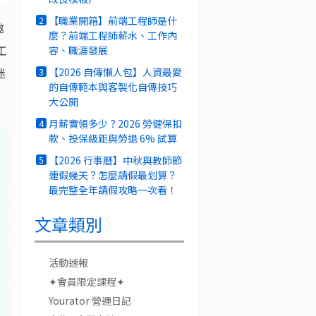
【職業開箱】前端工程師是什
2
邀
麼？前端工程師薪水、工作內
工
容、職涯發展
迷
【2026 自傳懶人包】人資最愛
3
的自傳範本與客製化自傳技巧
大公開
月薪實領多少？2026 勞健保扣
4
款、投保級距與勞退 6% 試算
【2026 行事曆】中秋與教師節
5
連假幾天？怎麼請假最划算？
最完整全年請假攻略一次看！
文章類別
活動速報
✦會員限定課程✦
Yourator 營運日記