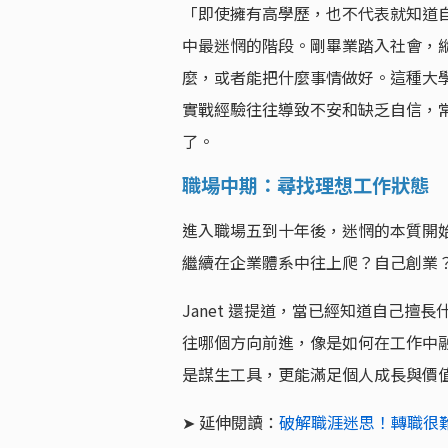
「即使擁有高學歷，也不代表就知道自
中最迷惘的階段。剛畢業踏入社會，
麼，或者能把什麼事情做好。這種大
實戰經驗往往導致不安和缺乏自信，
了。
職場中期：尋找理想工作狀態
進入職場五到十年後，迷惘的本質開始
繼續在企業體系中往上爬？自己創業
Janet 還提道，當已經知道自己
往哪個方向前進，像是如何在工作中
是謀生工具，更能滿足個人成長與價
➤ 延伸閱讀：
破解職涯迷思！轉職很難？ 