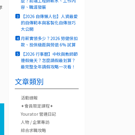
麼？前端工程師薪水、工作內
你
容、職涯發展
【2026 自傳懶人包】人資最愛
3
的自傳範本與客製化自傳技巧
大公開
月薪實領多少？2026 勞健保扣
4
款、投保級距與勞退 6% 試算
【2026 行事曆】中秋與教師節
5
連假幾天？怎麼請假最划算？
最完整全年請假攻略一次看！
文章類別
活動速報
✦會員限定課程✦
Yourator 營運日記
人物 / 企業專訪
綜合求職攻略