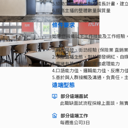
5.協助主播成長，制定成長計畫，建
6.提高主播的整體數量與質量
條件要求
如果您具備以下工作技能及工作經驗
1.具有開發、街訪經驗 (保險業 直銷
2.了解直播生態，對於開發網紅、自
3.需擁有基本報表、文書處理能力
4.口語能力佳、邏輯能力佳、反應力
5.善於與人群接觸及溝通，負責任，
遠端型態
部分遠端面試
此職缺面試流程採線上面談，無
部分遠端工作
每週進公司3日