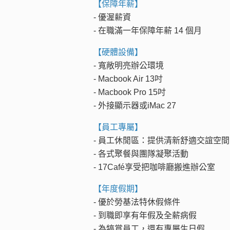
【保障年薪】
- 優渥薪資
- 在職滿一年保障年薪 14 個月
【硬體設備】
- 寬敞明亮辦公環境
- Macbook Air 13吋
- Macbook Pro 15吋
- 外接顯示器或iMac 27
【員工專屬】
- 員工休閒區：提供清新舒適交誼空間
- 各式聚餐與團隊凝聚活動
- 17Café享受把咖啡廳搬進辦公室
【年度假期】
- 優於勞基法特休假條件
- 到職即享有年假及全薪病假
- 為犒賞員工，還有專屬生日假