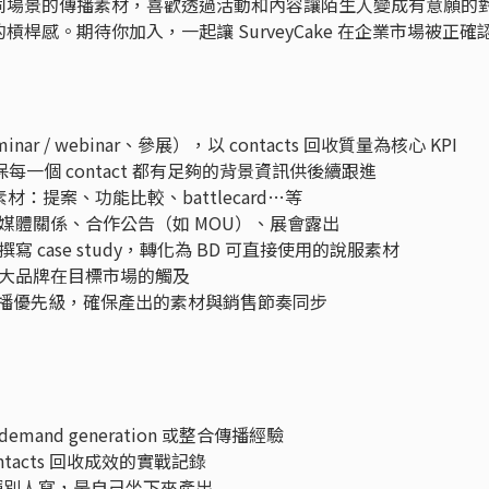
同場景的傳播素材，喜歡透過活動和內容讓陌生人變成有意願的
桿感。期待你加入，一起讓 SurveyCake 在企業市場被正確
ar / webinar、參展），以 contacts 回收質量為核心 KPI
每一個 contact 都有足夠的背景資訊供後續跟進
套素材：提案、功能比較、battlecard…等
媒體關係、合作公告（如 MOU）、展會露出
case study，轉化為 BD 可直接使用的說服素材
大品牌在目標市場的觸及
傳播優先級，確保產出的素材與銷售節奏同步
demand generation 或整合傳播經驗
ntacts 回收成效的實戰記錄
是指揮別人寫，是自己坐下來產出