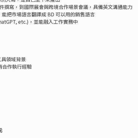
件撰寫，到國際展會與跨境合作場景會議，具備英文溝通能力
銷售流程，能把市場語言翻譯成 BD 可以用的銷售語言
, ChatGPT, etc.)，並能融入工作實務中
工具領域背景
銷合作執行經驗
元