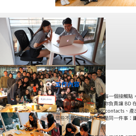
工作內容
我們相信每一場對話、每一個接觸點，都是讓企業
擎的傳播燃料供給者，你負責讓 BD
一哩。你辦活動、回收 contacts、
這些不是獨立任務，而是同一件事：
看。