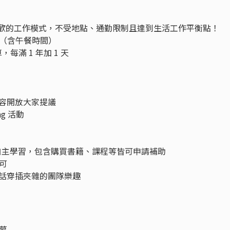
彈性選擇喜歡的工作模式，不受地點、通勤限制且達到生活工作平衡點！
（含午餐時間）
每滿 1 年加 1 天
程內容開放大家提議
ng 活動
ect，鼓勵自主學習，包含購買書籍、課程等皆可申請補助
可
垃圾話穿插夾雜的團隊樂趣
螢幕