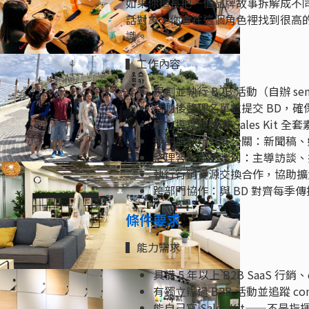
如果你擅長把一個品牌故事拆解成不
話對象，你會在這個角色裡找到很高的槓
識。
▍工作內容
規劃並執行 B2B 活動（自辦 semin
活動後整理名單並提交 BD，確保
獨立撰寫並維護 Sales Kit 全
規劃並執行對外公關：新聞稿、
整理客戶成功案例：主導訪談、撰寫 
執行行銷資源交換合作，協助擴
跨部門協作：與 BD 對齊每季
條件要求
▍能力需求
具備 5 年以上 B2B SaaS 行銷、
有獨立辦過 B2B 活動並追蹤 co
能自己寫 Sales Kit——不