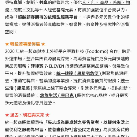
秉持
真誠
、
創新
、
共享
的經營理念，優化
人、店、 商品、系統、物
流、制度、文化
等七大經營基礎元素，持續加強數位平台競爭力，
成為「
超越顧客期待的依賴型服務平台
」，透過多元與數位化的經
營模式，提供消費者兼具體驗性、娛樂性、教育性及探索性的消費
空間。
★ 轉投資事業佈局 ★
2020 年統一超商與本土外送平台專聯科技 (Foodomo) 合作，跨足
外送市場，整合集團資源展現綜效，為消費者提供更多元與快速的
商品與服務；
菲律賓 7-ELEVEN
持續透過調整商品結構、發展數位
平台，提升整體經營效益；
統一速達 ( 黑貓宅急便 )
則聚焦低溫經
營，推動宅轉店、醫藥物流等業務，提供消費者優質的服務；
統一
生活 ( 康是美 )
聚焦線上線下整合經營，引進多元商品，提供創新、
豐富的消費體驗；
悠旅生活 ( 星巴克 )
將強化核心品牌、提升顧客
多元體驗及優化會員經營。
★ 過去、現在與未來 ★
統一超商將繼續秉持「
矢志成為最卓越之零售業者，以提供生活上
最便利之服務為宗旨，並善盡良好社會公民之責任
」為責無旁貸的
使命，並以幸福企業、共好社會與永續地球三大主軸，盡最大努力