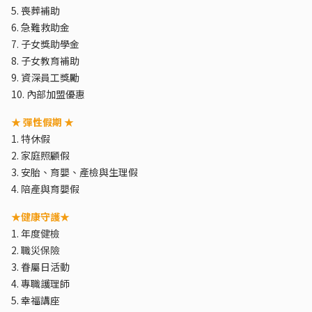
5. 喪葬補助
6. 急難救助金
7. 子女獎助學金
8. 子女教育補助
9. 資深員工獎勵
10. 內部加盟優惠
★ 彈性假期 ★
1. 特休假
2. 家庭照顧假
3. 安胎、育嬰、產檢與生理假
4. 陪產與育嬰假
★健康守護★
1. 年度健檢
2. 職災保險
3. 眷屬日活動
4. 專職護理師
5. 幸福講座