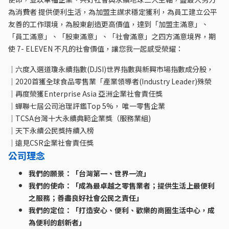
為消費者 提供便利生活，為加盟主謀求穩定獲利，為員工建立公平
友善的工作環境，為股東創造更高價值，達到「加盟主滿意」、
「員工滿意」、「股東滿意」、「社會滿意」之四方滿意境界，期
使 7- ELEVEN 不凡的社會價值，讓您我一起感受榮耀：
｜六度入選道瓊永續指數(DJSI)世界指數與新興市場指數成分股，
｜2020首獲全球食品零售業「產業領導者(Industry Leader)殊榮
｜再度榮獲Enterprise Asia 亞洲企業社會責任獎
｜蟬聯七屆公司治理評鑑Top 5%， 唯一零售企業
｜TCSA台灣十大永續典範企業獎（服務業組)
｜天下永續公民獎持續入榜
｜遠見CSR企業社會責任獎
公司理念
我們的願景：「台灣第一、世界一流」
我們的使命：「成為最卓越之零售業者；提供生活上最便利
之服務；善盡良好社會公民之責任」
我們的定位：「打造安心、便利、歡樂的商圈生活中心，成
為便利的創新者」