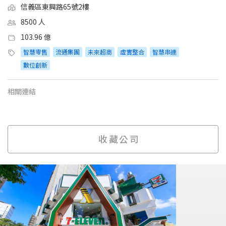
信義區東興路65號2樓
8500 人
103.96 億
智慧零售
流通集團
未來超商
虛實整合
智慧串連
數位創新
相關連結
收藏公司