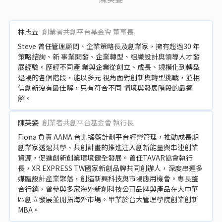
林志垚
創業者共創平台基金會 董事長
Steve 曾任管理顧問、企業策略長及創業家，擁有超過30 年
策略諮詢、新 事業開發、企業轉型、組織設計與領導人才發
展經驗。歷經不同產 業與企業從創立、成長、規模化到轉型
退場的各個階段，能以多元 視角面對創新與轉型挑戰，並相
信創新沒有最佳解，只有符合不同 情境與發展階段的最適
解。
陳英姿
創業者共創平台基金會 執行長
Fiona 負責 AAMA 台北搖籃計劃平台經營管理，推動成長期
創業家透過共學、共創計畫的推進注入創新能量與串連創業
資源，促進創新創業環境健全發展。曾任TAVAR協會執行
長，XR EXPRESS TW國家新創品牌共同創辦人，深度串連多
媒體設計產業聚落，創造新興科技與市場應用機會。專長整
合行銷，曾參與多家海外新創科技公司品牌與產品在大中華
區創立發展並開拓海外市場。畢業於台大管理學院創業創新
MBA。