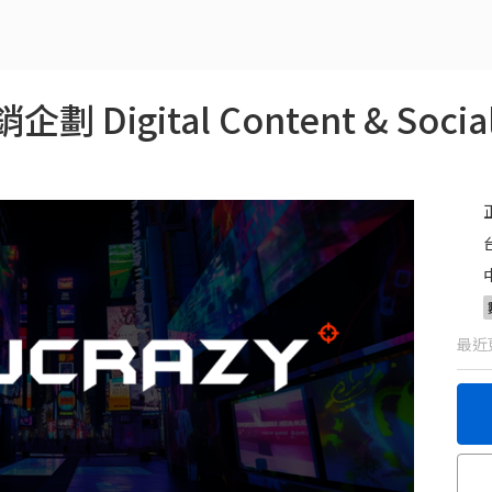
gital Content & Social 
最近更