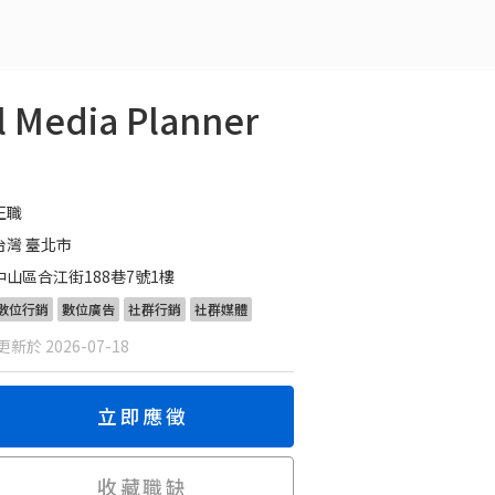
Media Planner
正職
台灣 臺北市
中山區合江街188巷7號1樓
數位行銷
數位廣告
社群行銷
社群媒體
新於 2026-07-18
立即應徵
收藏職缺