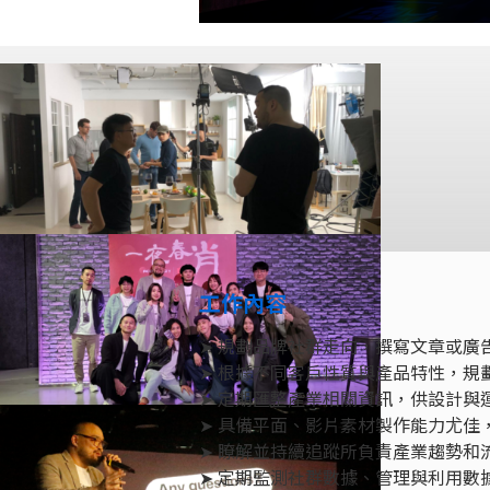
工作內容
➤ 規劃品牌社群走向，撰寫文章或廣
➤ 根據不同客戶性質與產品特性，規
➤ 定期匯整產業相關資訊，供設計與
➤ 具備平面、影片素材製作能力尤佳
➤ 瞭解並持續追蹤所負責產業趨勢和流
➤ 定期監測社群數據、管理與利用數