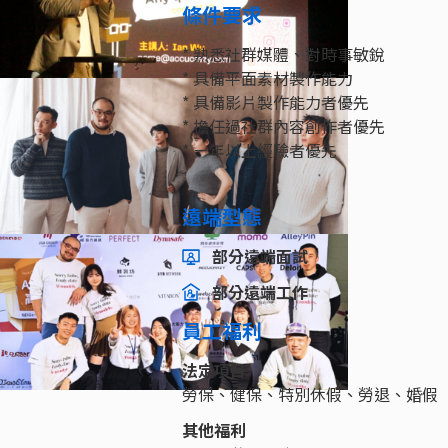
條件要求
* 熟悉社群媒體、對時事敏銳
* 具備平面素材製作能力
* 具備影片製作能力者優先
* 擔任過社群內容創作者優先
* ㄧ年以上經驗者優先
遠端型態
部分遠端面試
部分遠端工作
員工福利
法定項目
勞保、健保、特別休假、勞退、婚假
其他福利