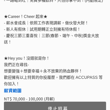
- 一路喝到吐｜免費多種飲料，只怕你拿不到！(內勤限定)
★Career！Cheer 起來★
- 薪水會成長｜依照工作表現調薪，做伙發大財！
- 新人有假休｜試用期轉正立刻擁有特休假！
- 慶祝三節三重喜悅｜三節(春節、端午、中秋)獎金大放
送！
★Hey you！沒錯就是你！
我們正在尋找-
想要變強＋想要幸福＋永不放棄的熱血夥伴！
歡迎擁有以上特質的你投履歷，我們都在 ACCUPASS 等
你加入！
薪資範圍
NT$ 70,000 - 100,000 (月薪)
停止招募