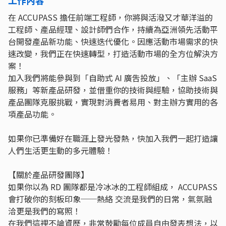
在 ACCUPASS 擔任前端工程師，你將與活潑又才華洋溢的
工程師、產品經理、設計師們合作，持續為亞洲領先活動平
台開發產品新功能、快速迭代優化。因應活動市場需求的快
速改變，我們正在快速轉型，打造活動市場的全方位解決方
案！
加入我們將能參與到「自助式 AI 廣吿投放」、「主辦 SaaS
服務」等新產品研發，並借重你的技術與經驗，協助技術與
產品團隊克服挑戰，實現對消費者易用、對主辦方實用的各
項產品功能。
如果你已準備好在職涯上發光發熱，快加入我們一起打造讓
人們生活更生動的多元體驗！
【關於產品研發團隊】
如果你以為 RD 團隊都是冷冰冰的工程師組成， ACCUPASS
會打破你的刻板印象──熱絡 交流是我們的日常，氣氛融
洽更是我們的寫照！
在我們這裡不論資歷，非常鼓勵每位成員自由發表想法，以