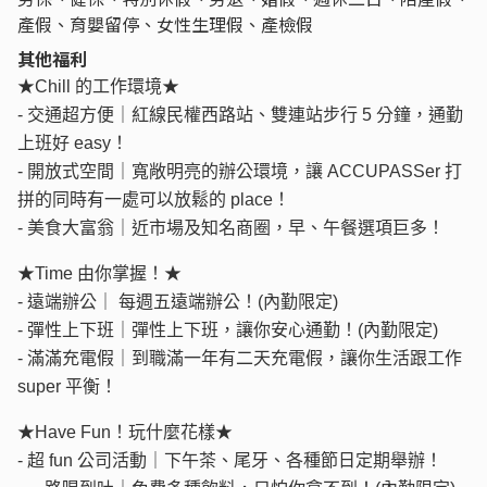
產假、育嬰留停、女性生理假、產檢假
其他福利
★Chill 的工作環境★
- 交通超方便｜紅線民權西路站、雙連站步行 5 分鐘，通勤
上班好 easy！
- 開放式空間｜寬敞明亮的辦公環境，讓 ACCUPASSer 打
拼的同時有一處可以放鬆的 place！
- 美食大富翁｜近市場及知名商圈，早、午餐選項巨多！
★Time 由你掌握！★
- 遠端辦公｜ 每週五遠端辦公！(內勤限定)
- 彈性上下班｜彈性上下班，讓你安心通勤！(內勤限定)
- 滿滿充電假｜到職滿一年有二天充電假，讓你生活跟工作
super 平衡！
★Have Fun！玩什麼花樣★
- 超 fun 公司活動｜下午茶、尾牙、各種節日定期舉辦！