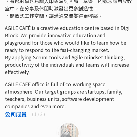
．有趣的事容易讓人印象深刻。將”享樂”的概念應用於教
室中，在分享及休閒時激發出更多創造性。
．開放式工作空間，讓溝通交流變得更輕鬆。
AGILE CAFÉ is a creative education centre based in Digi
Block. We provide innovative education and
playground for those who would like to learn how be
ready to respond to the fast-changing market.
By applying Scrum tools and Agile mindset thinking,
productivity of the individuals and teams will increase
effectively.
AGILE CAFÉ office is full of co-working space
atmosphere. Our target groups are startups, family,
teachers, business units, software development
companies and even more.
公司成員
(
1
/ 2 )