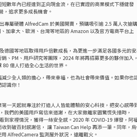
短短數年內已經達到正向現金流，在已實證的商業模式下穩健發
經營，追求更多成長機會。
專屬硬體 AlfredCam 於美國開賣，預購吸引逾 2.5 萬人次搶
、加拿大、歐洲、台灣等地區的 Amazon 以及官方電商平台上
巴西及德國等地區取得用戶倍數成長，為更進一步滿足各國多元的安
銷、PM、用戶研究等團隊，2024 年將再招募更多的夥伴加入
 80 億人打造全心生活的世界。
幅減少全人類的擔心，帶來幸福，也為社會帶來價值。如果你也
們認識你！
業第一天起就專注於打造人人皆能體驗的安心科技，把安心感帶
大火，我們的美國用戶寫信來道謝，在大家撤離家園驚慌失措時，
遠端看到家裡情況，獲得一絲安全感。2020 年 COVID-19 爆發，阿
百封感謝信， 讓 Taiwan Can Help 再添一筆。同年，
 AlfredCamera 監測屋外狀況，遠離戰火。