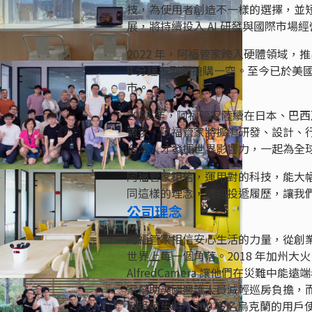
技，為使用者創造不一樣的選擇，並
展，將持續投入 AI 研發與國際市場
2022 年，阿福管家跨入硬體領域，推出
8 分鐘不到便搶購一空。至今已於美國
市。
2023 年，阿福管家陸續在日本、
需求，阿福管家將擴編研發、設計、行
台灣人才發揮世界影響力，一起為全球
阿福管家相信，運用對的科技，能大
同這樣的理念，歡迎投遞履歷，讓我
公司理念
阿福管家相信安心生活的力量，從創
世界上每一個角落。2018 年加州
AlfredCamera 讓他們在災難中能
家幫助美國醫護人員減輕巡房負擔，而收到破
戰爭發生時，300 多名烏克蘭的用戶使用