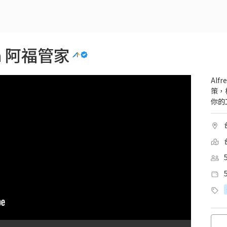
ra 阿福管家
Al
策，
你的