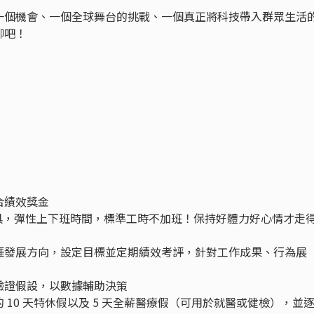
一個機會、一個全球舞台的挑戰、一個真正將科技帶入群眾生活
聊吧！
合績效獎金
兼具，彈性上下班時間，標準工時不加班！保持好體力好心情才走
涯發展方向，設定目標並定期績效考評，針對工作成果、行為展
驗證假設，以數據輔助決策
10 天特休假以及 5 天全薪醫療假（可用於就醫或健檢），並