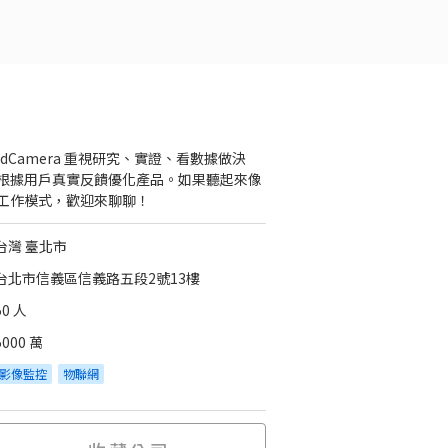
fredCamera 重視研究、實證、看數據做決
根據用戶真實反饋優化產品。如果聽起來像
工作模式，歡迎來聊聊！
台灣 臺北市
台北市信義區信義路五段2號13樓
50 人
5000 萬
影像監控
物聯網