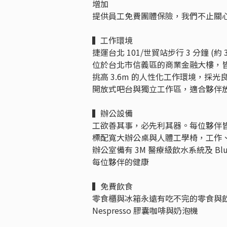
增加
提供員工免費團體保險，我們不止關
▍工作環境
捷運台北 101/世貿站步行 3 分鐘 (約
位於台北市信義區的商業金融大樓，
挑高 3.6m 的人性化工作環境，採
開放式吧台與獨立工作區，適合夥伴
▍辦公設備
工欲善其事，必先利其器。每位夥伴皆配備 M
標配寬大辦公桌與人體工學椅，工作
辦公室備有 3M 醫療級飲水系統及 Bl
每位夥伴的健康
▍免費飲食
零食櫃與冰箱永遠有吃不完的零食與
Nespresso 膠囊咖啡與奶泡機