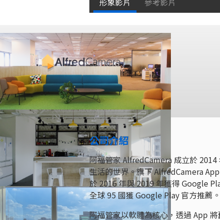
形象影片
參考影片
公司介紹
阿福管家 AlfredCamera 成立於
生活的世界。旗下 AlfredCamera A
於 2016 年與 2019 年獲得 Googl
全球 95 國獲 Google Play 官方推薦
阿福管家以軟體為核心，透過 App