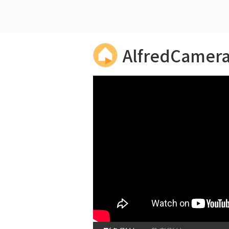
AlfredCame