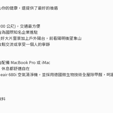
心你的健康，還提供了最好的後盾
 300 公尺)，交通最方便
皆為國際知名企業進駐
光良好大片窗景加上戶外陽台，前看陽明後望象山
放鬆交流或享受一個人的寧靜
acBook Pro 或 iMac
、休息都舒適自在
ueair 680i 空氣清淨機，並採用德國微生物技術全屋除甲醛，呵
飲料