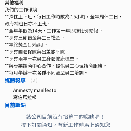
其他福利
我們的工作環境
**彈性上下班，每日工作時數為7.5小時，全年周休二日，
政府補班日亦不上班。
**全年年假為14天，工作第一年即按比例給假。
**享有三節禮金與生日禮金。
**年終獎金1.5個月。
**享有團體保險與出差旅平險。
**享有兩年一次員工身體健康檢查。
**與專業諮商中心合作，提供員工心理諮商服務。
**每月舉辦一次各種不同類型員工培訓。
媒體報導
( 2 )
Amnesty manifesto
寫信馬拉松
目前職缺
該公司目前沒有招募中的職缺喔！
按下訂閱通知，有新工作時馬上通知您