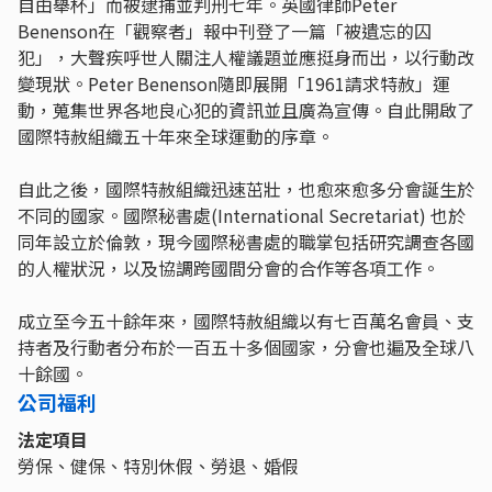
自由舉杯」而被逮捕並判刑七年。英國律師Peter
Benenson在「觀察者」報中刊登了一篇「被遺忘的囚
犯」，大聲疾呼世人關注人權議題並應挺身而出，以行動改
變現狀。Peter Benenson隨即展開「1961請求特赦」運
動，蒐集世界各地良心犯的資訊並且廣為宣傳。自此開啟了
國際特赦組織五十年來全球運動的序章。
自此之後，國際特赦組織迅速茁壯，也愈來愈多分會誕生於
不同的國家。國際秘書處(International Secretariat) 也於
同年設立於倫敦，現今國際秘書處的職掌包括研究調查各國
的人權狀況，以及協調跨國間分會的合作等各項工作。
成立至今五十餘年來，國際特赦組織以有七百萬名會員、支
持者及行動者分布於一百五十多個國家，分會也遍及全球八
十餘國。
公司福利
法定項目
勞保、健保、特別休假、勞退、婚假