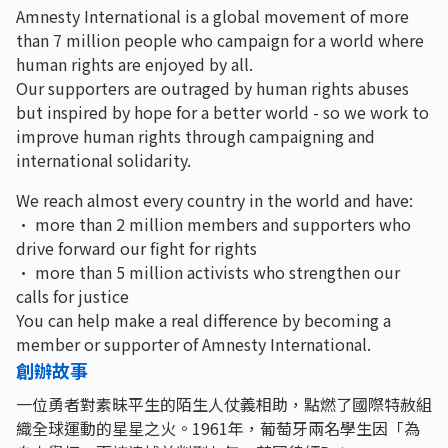
Amnesty International is a global movement of more
than 7 million people who campaign for a world where
human rights are enjoyed by all.
Our supporters are outraged by human rights abuses
but inspired by hope for a better world - so we work to
improve human rights through campaigning and
international solidarity.
We reach almost every country in the world and have:
· more than 2 million members and supporters who
drive forward our fight for rights
· more than 5 million activists who strengthen our
calls for justice
You can help make a real difference by becoming a
member or supporter of Amnesty International.
創辦故事
一位勇者對素昧平生的陌生人仗義相助，點燃了國際特赦組
織全球運動的星星之火。1961年，葡萄牙兩名學生因「為