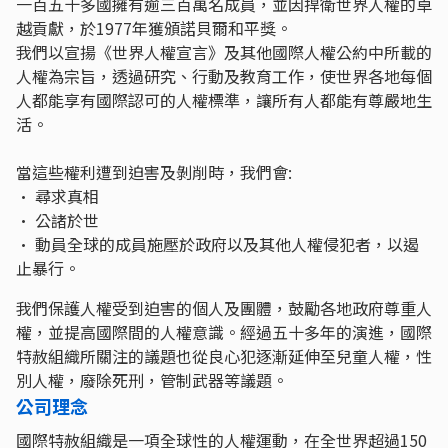
一百五十多國擁有逾三百萬名成員，並因捍衛世界人權的卓
越貢獻，於1977年獲頒諾貝爾和平獎。
我們以宣揚《世界人權宣言》及其他國際人權公約中所載的
人權為宗旨，透過研究、行動及教育工作，使世界各地每個
人都能享有國際認可的人權標準，讓所有人都能有尊嚴地生
活。
當這些權利遭到迫害及剝削時，我們會:
· 尋求真相
· 公諸於世
· 動員全球的成員施壓於政府以及其他人權侵犯者，以遏
止暴行。
我們保護人權受到迫害的個人及團體，鼓勵各地政府尊重人
權，並提高國際間的人權意識。經過五十多年的演進，國際
特赦組織所關注的議題也從良心犯逐漸延伸至兒童人權，性
別人權，廢除死刑，管制武器等議題。
公司理念
國際特赦組織是一項全球性的人權運動，在全世界超過150