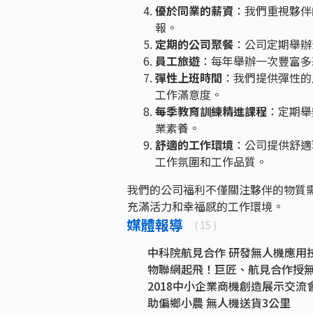
優於同業的薪資
：我們重視夥伴
報。
定期的公司聚餐
：公司定期舉辦
員工旅遊
：每年舉辦一次豐富多
彈性上班時間
：我們提供彈性的
工作滿意度。
每季教育訓練精進課程
：定期舉
業素養。
舒適的工作環境
：公司提供舒適
工作氛圍和工作品質。
我們的公司福利不僅關注夥伴的物質
充滿活力和幸福感的工作環境。
媒體報導
( 15 )
中科院航見合作 研發無人機應用
物聯網起飛！巨匠、航見合作授
2018中小企業商機創造展示交流
助偏鄉小農 無人機送貨3公里