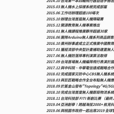
2014.10 台灣第一本四軸飛行器自造手冊
2015.03 無人機水上採樣系統完成部屬
2015.06 工作坊辦理超過100場次
2015.10 辦理台灣首屆無人機障礙賽
2015.12 開源教育無人機專案推出
2016.01 無人機課程推廣夥伴超過30家
2016.06 團隊Arduino無人機系列商品銷
2016.10 廣州辦事處成立正式推廣中國教
2017.01 獲經濟部中央型計畫補助建置
2017.06 無人機防落摔專利演算法取得
2017.09 台灣首場無人機編隊飛行表演於
2017.12 與中科院、中華電信達成戰略合作
2018.02 完成國家災防中心CBS無人機系
2018.03 與巨匠戰略合作全台布點無人機
2018.09 於舊金山發布"Topology"4G
2018.10 完成台灣首度無人機郵局物流系
2018.11 台灣科技部 FITI 新創比賽 （最
2019.04 亞洲創舉！跨越海拔2000+ 
2019.06 與桃園市政府一起出席2019 