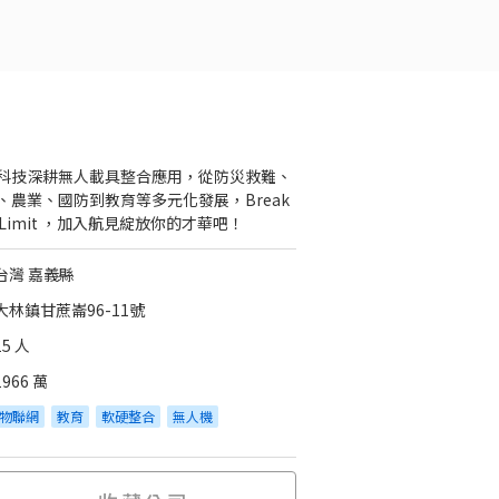
科技深耕無人載具整合應用，從防災救難、
、農業、國防到教育等多元化發展，Break
e Limit ，加入航見綻放你的才華吧！
台灣 嘉義縣
大林鎮甘蔗崙96-11號
15 人
1966 萬
物聯網
教育
軟硬整合
無人機