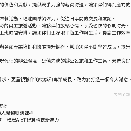
的價值和貢獻，提供競爭力強的薪資待遇，讓夥伴們得到應有的
聚餐活動，增進團隊凝聚力，促進同事間的交流和友誼。
彩的員工旅遊活動，讓夥伴們放鬆心情，享受愉快的假期時光。
上班時間安排，讓夥伴們更好地平衡工作與生活，提高工作效率
辦各類專業培訓和技能提升課程，幫助夥伴不斷學習成長，提升
現代化的辦公環境，配備先進的辦公設施和工作工具，營造良好
需求，更重視夥伴的情感和專業成長，致力於打造一個令人滿意
展開全部
技術
無人機物聯網課程
會 體驗AIoT智慧科技新魅力