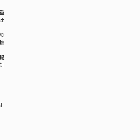
重
此
於
推
提
訓
個