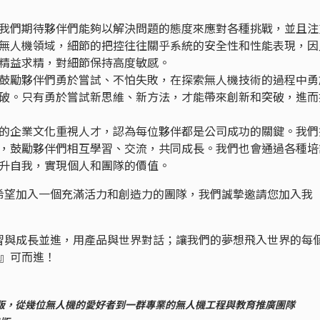
我們期待夥伴們能夠以解決問題的態度來應對各種挑戰，並且注
無人機領域，細節的把控往往關乎系統的安全性和性能表現，因
精益求精，對細節保持高度敏感。
鼓勵夥伴們勇於嘗試、不怕失敗，在探索無人機技術的過程中勇
破。只有勇於嘗試新思維、新方法，才能帶來創新和突破，進而
的企業文化重視人才，認為每位夥伴都是公司成功的關鍵。我們
，鼓勵夥伴們相互學習、交流，共同成長。我們也會通過各種培
升自我，實現個人和團隊的價值。
希望加入一個充滿活力和創造力的團隊，我們誠摯邀請您加入我
習與成長並進，用產品與世界對話；讓我們的夢想飛入世界的每
見』可而進！
冊出版，從幾位無人機的愛好者到一群專業的無人機工程與教育推廣團隊