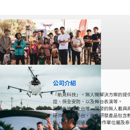
公司介紹
「航見科技」，無人機解決方案的提供
控、保全安防、以及舞台表演等。
我們也擁有全台唯一開發的無人載具
研共同發展平台，自主研發產品包含
隻，專利數超過5件，合作單位遍及
之一。