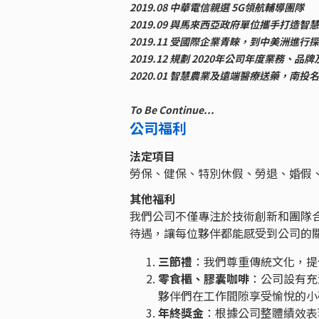
2019.08 中華電信親選 5G領航輔導團隊
2019.09 與馬來西亞政府單位攜手打造智
2019.11 受國際企業青睞，到中美洲進
2019.12 規劃 2020年公司年度業務、品
2020.01 智慧農業及遠端醫療送藥，南投
To Be Continue...
公司福利
法定項目
勞保、健保、特別休假、勞退、婚假
其他福利
我們公司不僅專注於技術創新和團隊
待遇，讓每位夥伴都能感受到公司的
三節禮
：我們尊重傳統文化，提
零食櫃、膠囊咖啡
：公司設有充
夥伴們在工作間隙享受愉悅的小
年終獎金
：根據公司整體績效表