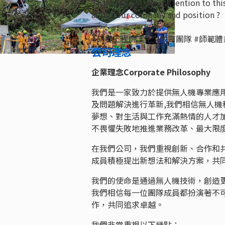
Thank you for your attention to thi
about our company and position ?
#研發工程師 #兒少教育團隊 #師範
公司理念
企業理念
Corporate Philosophy
我們是一家致力於提供無人機專業應
及問題解決進行革新,我們相信無人
夢想、對生活與工作充滿熱情的人才
不畏懼失敗地推進業務改革、最大限
在我們公司，我們重視創新、合作和
成員積極提出新想法和解決方案，共
我們的使命是通過無人機技術，創造
我們相信每一位團隊成員都扮演著不
作，共同追求卓越。
我們非常重視以下幾點：