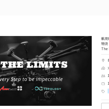
航見
物流
Th