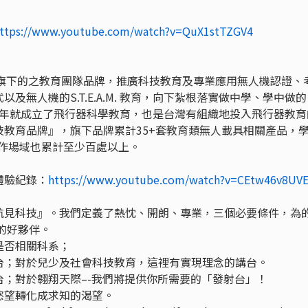
ttps://www.youtube.com/watch?v=QuX1stTZGV4
科技旗下的之教育團隊品牌，推廣科技教育及專業應用無人機認證、
無人機的S.T.E.A.M. 教育，向下紮根落實做中學、學中做的
14年就成立了飛行器科學教育，也是台灣有組織地投入飛行器教育
教育品牌』，旗下品牌累計35+套教育類無人載具相關產品，
育合作場域也累計至少百處以上。
體驗紀錄：
https://www.youtube.com/watch?v=CEtw46v8UV
航見科技』。我們定義了熱忱、開朗、專業，三個必要條件，為
的好夥伴。
是否相關科系；
台；對於兒少及社會科技教育，這裡有實現理念的講台。
；對於翱翔天際–-我們將提供你所需要的「發射台」！
慾望轉化成求知的渴望。