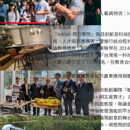
亞洲唯一成功跨海拔無人載具物流：
h
關係品牌：
「Arklab 飛行學院」為目前航見
核、人才培訓業務等。鑒推行結合程式以及
造教育精神。創辦人張東琳早在 20
第一人，同時被點名為『台灣第一科技
人數已累計至少 10,000名，在教
全台最大農業博覽會展示農業應用與
我們是來自台灣，桃園的新創團隊『
是尋找「伯樂識良馬，明主覓賢才」 
比起能力我們更在乎的是態度，無論
對於工程研發，這裡是激發潛能的平
對於整合行銷，這是你展現創意的舞台
我們相信用生命影響生命，將想飛的