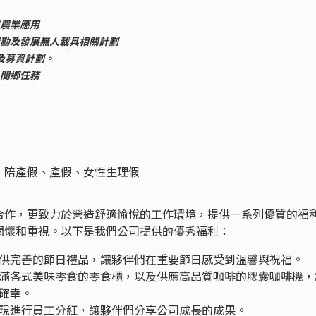
慧農業應用
行探勘及發展無人載具相關計劃
牌及募資計劃。
名間鄉任務
、陪產假、產假、女性生理假
合作，更致力於營造舒適愉悅的工作環境，提供一系列優質的福
關懷和重視。以下是我們公司提供的優秀福利：
供完善的節日禮品，讓夥伴們在重要節日感受到溫馨與祝福。
滿各式美味零食的零食櫃，以及供應高品質咖啡的膠囊咖啡機，
確幸。
現進行員工分紅，讓夥伴們分享公司成長的成果。