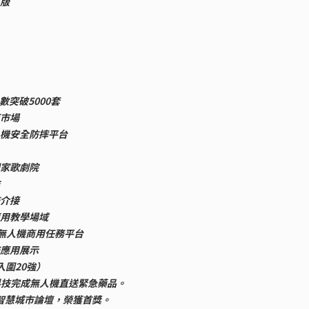
出版
售數突破5000套
育市場
無人機安全防摔平台
國家歌劇院
統介接
應用教學場域
/5G無人機商用任務平台
統應用展示
終入圍20強）
航見科技完成無人機直送緊急藥品。
全球智慧城市論壇，榮獲首獎。