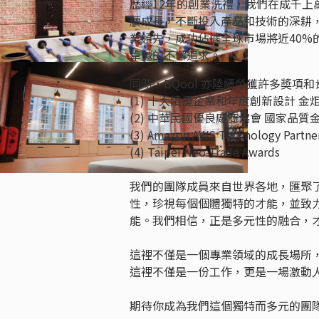
歷經12年的創業洗禮，我們在成千
續成長，不斷投入產品和技術的深耕
業領先，成功佔據全球市場將近40
卓越的不懈追求。
同時，BQool 亦陸續榮獲許多奬項
(1) 十大績優企業和年度創新設計 金
(2) 中華民國優良廠商協會 國家品質
(3) Amazon AWS Technology Partne
(4) Taipei Neo Trade Awards
我們的團隊成員來自世界各地，匯聚
性，珍視每個個體獨特的才能，並致
能。我們相信，正是多元性的融合，
這裡不僅是一個專業領域的成長場所
這裡不僅是一份工作，更是一場激動
期待你成為我們這個獨特而多元的團隊中