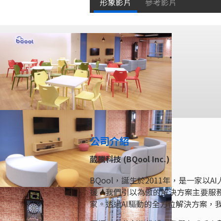
形象影片
參考影片
公司介紹
葳騰科技 (BQool Inc.)
BQool，誕生於2011年，是一家以
援。我們引以為傲的解決方案主要服
家。透過AI驅動的全方位解決方案，