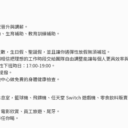
況晉升與調薪。
助、生育補助、教育訓練補助。
天數，生日假、聖誕假，並且讓你遇彈性放假無須補班。
，我們相信把理想的工作時段交給團隊自由調整能讓每個人更具效率
下班時日：17:00-19:00。
提撥。
檢中心做免費的身體健康檢查。
息室，籃球機、飛鏢機、任天堂 Switch 遊戲機、零食飲料販賣
、電影欣賞、員工旅遊、尾牙。
啡任你喝。