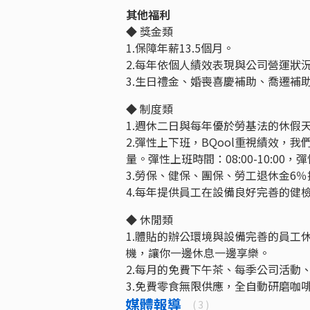
其他福利
◆ 獎金類
1.保障年薪13.5個月。
2.每年依個人績效表現與公司營運狀
3.生日禮金、婚喪喜慶補助、喬遷補
◆ 制度類
1.週休二日與每年優於勞基法的休假
2.彈性上下班，BQool重視績效
量。彈性上班時間：08:00-10:00，彈性
3.勞保、健保、團保、勞工退休金6％
4.每年提供員工在設備良好完善的健
◆ 休閒類
1.體貼的辦公環境與設備完善的員工休
機，讓你一邊休息一邊享樂。
2.每月的免費下午茶、每季公司活動
3.免費零食無限供應，全自動研磨咖
媒體報導
( 3 )