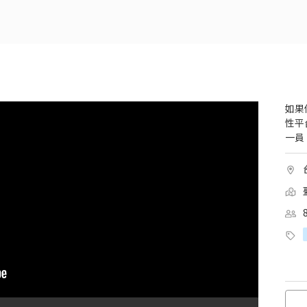
如果
性平
一員