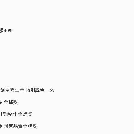
份額40%
i亞洲創新創業嘉年華 特別獎第二名
商品 金峰獎
度創新設計 金炬獎
商協會 國家品質金牌獎