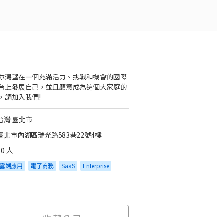
你渴望在一個充滿活力、挑戰和機會的國際
台上發展自己，並且願意成為這個大家庭的
，請加入我們!
台灣 臺北市
臺北市內湖區瑞光路583巷22號4樓
80 人
雲端應用
電子商務
SaaS
Enterprise