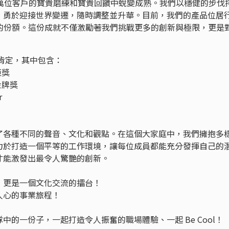
上萬位客戶的寶貴磨練和寶貴回饋中蛻變成熟。我們以穩健的步伐
，勇於迎接世界變遷，隨時調整並升華。目前，我們的產品位居
%的份額。這份成就不僅激勵著我們挑戰更多的創新與極限，更是
和肯定，其中包含：
炬獎
金牌獎
r
了各種不同的聲音、文化和觀點。在這個大家庭中，我們擁抱多
力於打造一個平等的工作環境，讓每位成員都能充分發揮自己的
才能激發出最令人驚艷的創新。
，更是一個文化交流的擂台！
人心的事業旅程！
的一份子，一起打造令人振奮的職場體驗、一起 Be Cool！