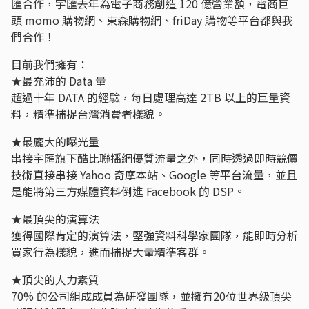
匯合作，宇匯去年為電子商務創造 120 億營業額，電商巨
頭 momo 購物網、東森購物網、friDay 購物等平台都與我
們合作！
目前我們擁有：
★最充沛的 Data 量
超過十年 DATA 的經驗，每日處理高達 2TB 以上的巨量資
料，精準捕捉台灣消費者樣貌。
★最龐大的曝光量
串接宇匯旗下酷比聯播網優質流量之外，同時透過即時競價
技術直接串接 Yahoo 奇摩本站、Google 等平台流量，並且
是能將第三方媒體資料倒進 Facebook 的 DSP。
★最頂尖的演算法
獲得國際肯定的演算法，堅強資料科學家團隊，能即時分析
買家行為樣貌，進而捕捉大量精準客群。
★頂尖的人力素質
70% 的公司組成成員為研發團隊，並擁有20位世界級頂尖