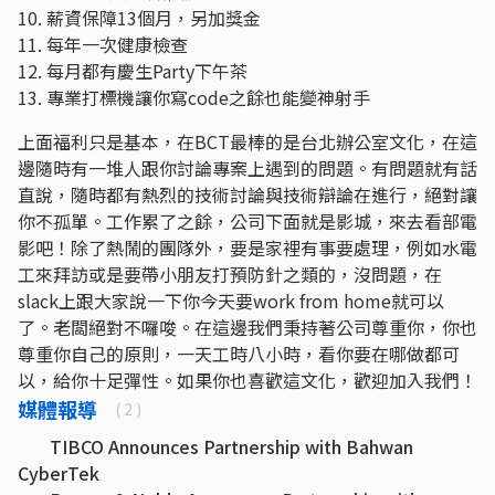
10. 薪資保障13個月，另加獎金
11. 每年一次健康檢查
12. 每月都有慶生Party下午茶
13. 專業打標機讓你寫code之餘也能變神射手
上面福利只是基本，在BCT最棒的是台北辦公室文化，在這
邊隨時有一堆人跟你討論專案上遇到的問題。有問題就有話
直說，隨時都有熱烈的技術討論與技術辯論在進行，絕對讓
你不孤單。工作累了之餘，公司下面就是影城，來去看部電
影吧！除了熱鬧的團隊外，要是家裡有事要處理，例如水電
工來拜訪或是要帶小朋友打預防針之類的，沒問題，在
slack上跟大家說一下你今天要work from home就可以
了。老闆絕對不囉唆。在這邊我們秉持著公司尊重你，你也
尊重你自己的原則，一天工時八小時，看你要在哪做都可
以，給你十足彈性。如果你也喜歡這文化，歡迎加入我們！
媒體報導
( 2 )
TIBCO Announces Partnership with Bahwan
CyberTek