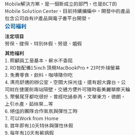
Mobile解決方案，是一個新成立的部門，也是BCT的
Mobile Solution Center，目前持續擴編中。開發中的產品
包含公司自有IP產品與電子書平台開發。
公司福利
法定項目
勞保、健保、特別休假、勞退、婚假
其他福利
1. 照顧員工是基本，薪水不委屈
2. RD皆配備15inch 頂規MacBookPro + 23吋外接螢幕
3. 免費零食，飲料，咖啡隨你吃
4. 漂亮舒適的辦公室，空間大採光佳，還有超大露台。公
司就在捷運劍南站隔壁，交通方便外可隨時看美麗華摩天輪
5. 聚餐尾牙都吃很好，曾經吃過泰芮，文華東方，德朗，
上引水產，茹絲葵....等
6. 絕佳的團隊合作氣氛與彈性工時
7. 可以Work from Home
8. 首年即有10天特休與彈性休假
9. 每年有10天有薪病假