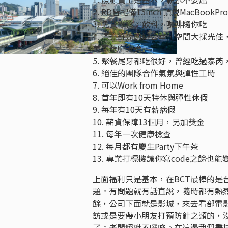
2. RD皆配備15inch 頂規MacBookP
3. 免費零食，飲料，咖啡隨你吃
4. 漂亮舒適的辦公室，空間大採光
美麗華摩天輪
5. 聚餐尾牙都吃很好，曾經吃過泰芮
6. 絕佳的團隊合作氣氛與彈性工時
7. 可以Work from Home
8. 首年即有10天特休與彈性休假
9. 每年有10天有薪病假
10. 薪資保障13個月，另加獎金
11. 每年一次健康檢查
12. 每月都有慶生Party下午茶
13. 專業打標機讓你寫code之餘也能
上面福利只是基本，在BCT最棒的是
題。有問題就有話直說，隨時都有熱
餘，公司下面就是影城，來去看部電
訪或是要帶小朋友打預防針之類的，沒問題
了。老闆絕對不囉唆。在這邊我們秉