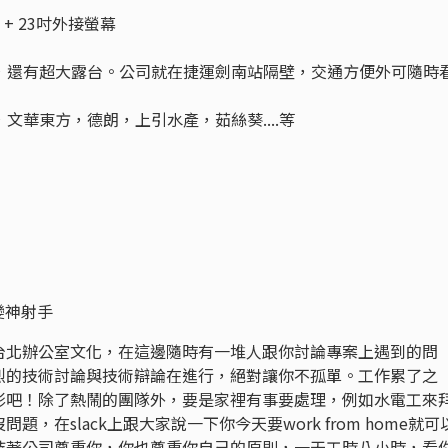
ro + 23吋外接螢幕
佳，還有超大露台。公司就在捷運劍南站隔壁，交通方便外可隨時
，文華東方，德朗，上引水產，茹絲葵....等
變神射手
台北辦公室文化，在這邊隨時有一堆人跟你討論專案上遇到的問
烈的技術討論與技術辯論在進行，絕對讓你不孤單。工作累了之
影吧！除了熱鬧的團隊外，要是家裡有事要處理，例如水電工來
，在slack上跟大家說一下你今天要work from home就可
持著公司尊重你，你也尊重你自己的原則，一天工時八小時，看