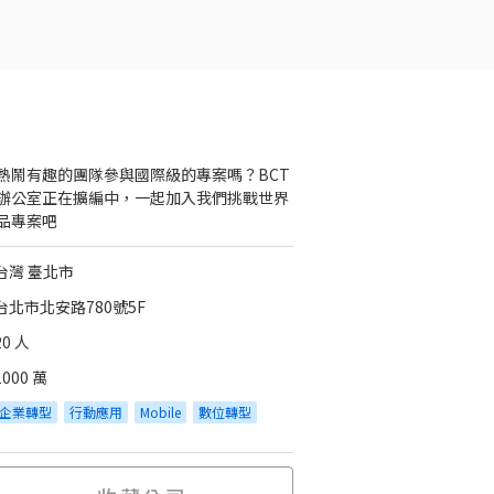
熱鬧有趣的團隊參與國際級的專案嗎？BCT
辦公室正在擴編中，一起加入我們挑戰世界
品專案吧
台灣 臺北市
台北市北安路780號5F
20 人
1000 萬
企業轉型
行動應用
Mobile
數位轉型