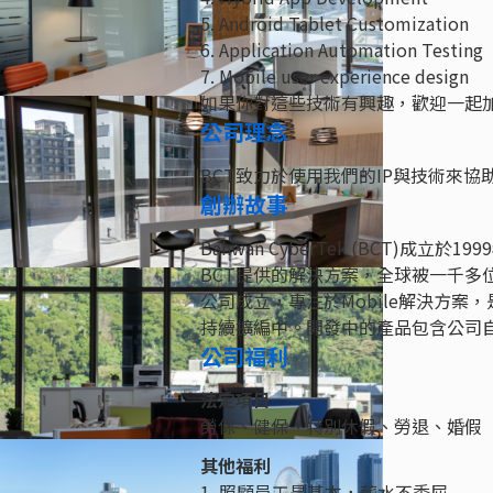
5. Android Tablet Customization
6. Application Automation Testing
7. Mobile user experience design
如果你對這些技術有興趣，歡迎一起
公司理念
BCT致力於使用我們的IP與技術來協
創辦故事
Bahwan CyberTek (BCT)
BCT提供的解決方案，全球被一千多位客
公司成立，專注於Mobile解決方案，是一個
持續擴編中。開發中的產品包含公司自
公司福利
法定項目
勞保、健保、特別休假、勞退、婚假
其他福利
1. 照顧員工是基本，薪水不委屈