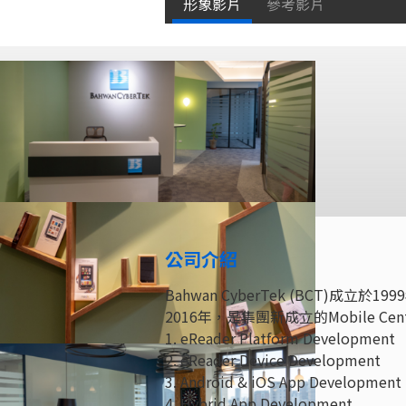
形象影片
參考影片
公司介紹
Bahwan CyberTek (BCT
2016年，是集團新成立的Mobile Ce
1. eReader Platform Development
2. eReader Device Development
3. Android & iOS App Development
4. Hybrid App Development