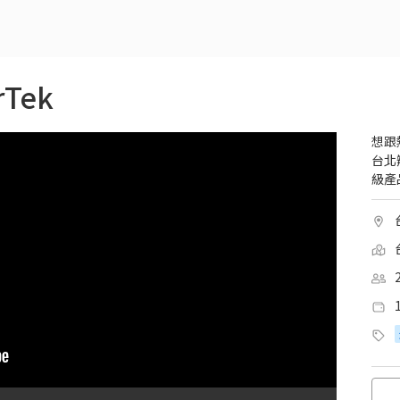
rTek
想跟
台北
級產