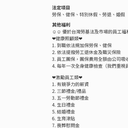
法定項目
勞保、健保、特別休假、勞退、婚假
其他福利
☺☺ 優於台灣勞基法及市場的員工福
❤健康照顧類❤
1. 到職依法規加保勞保、健保
2. 依法提撥勞工退休金及職災保險
3. 員工團保，團保費用全額由公司吸
4. 每年一次全身健康檢查（我們重
❤激勵員工類❤
1. 有競爭力的薪資
2. 三節禮金/禮品
3. 五一勞動節禮金
4. 生日禮金
5. 結婚禮金
6. 生育津貼
7. 喪葬慰問金