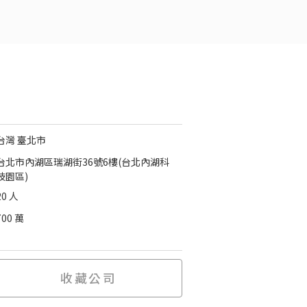
台灣 臺北市
台北市內湖區瑞湖街36號6樓(台北內湖科
技園區)
20 人
700 萬
收藏公司