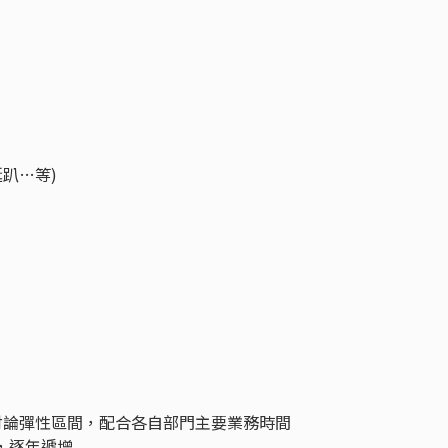
誕趴…等)
討論彈性區間，配合各自部門主要業務時間
假，逐年遞增