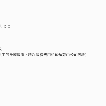
利 ☺☺
收
視員工的身體健康，所以健檢費用也依預算由公司吸收）