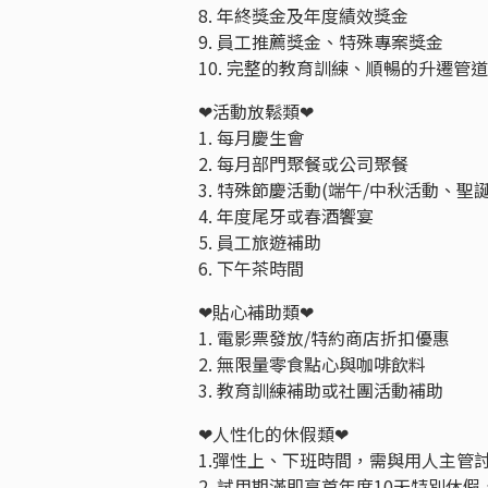
8. 年終獎金及年度績效獎金
9. 員工推薦獎金、特殊專案獎金
10. 完整的教育訓練、順暢的升遷管道
❤活動放鬆類❤
1. 每月慶生會
2. 每月部門聚餐或公司聚餐
3. 特殊節慶活動(端午/中秋活動、聖
4. 年度尾牙或春酒饗宴
5. 員工旅遊補助
6. 下午茶時間
❤貼心補助類❤
1. 電影票發放/特約商店折扣優惠
2. 無限量零食點心與咖啡飲料
3. 教育訓練補助或社團活動補助
❤人性化的休假類❤
1.彈性上、下班時間，需與用人主管
2. 試用期滿即享首年度10天特別休