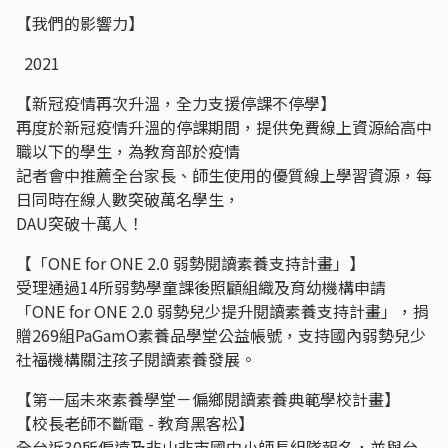
【我們的影響力】
2021
【新冠疫情再次升溫，全力支援停課不停學】
再度於新冠疫情升溫的停課期間，提供免費線上資源給高中
職以下的學生，為教育部於疫情
記者會中推薦全台家長、師生使用的優質線上學習資源，每
日同時在線人數突破萬名學生，
DAU突破十萬人！
【「ONE for ONE 2.0 弱勢閱讀素養支持計畫」】
受理通過14所弱勢學童課後照顧組織及育幼機構申請
「ONE for ONE 2.0 弱勢兒少提升閱讀素養支持計畫」，捐
贈269組PaGamO素養品學堂公益帳號，支持國內弱勢兒少
社福機構關注孩子閱讀素養發展。
【第一屆未來素養學堂－偏鄉閱讀素養典範學校計畫】
【校長老師不斷電 - 教育黑客松】
全台近30所偏遠及非山非市國中小師長組隊報名，並與台