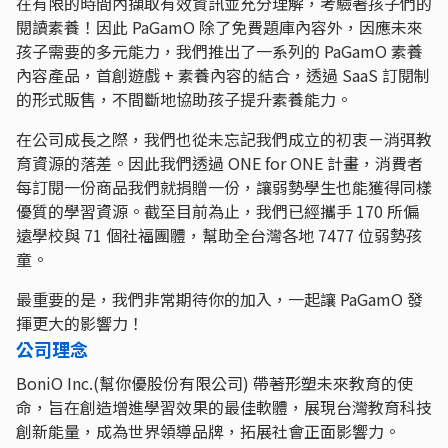
在有限的時間內擷取有效資訊並充分理解，考驗著孩子們的
閱讀素養！因此 PaGamO 除了免費題庫內容外，因應未來
孩子需要的多元能力，我們推出了一系列的 PaGamO 素養
內容產品，首創遊戲 + 素養內容的結合，透過 SaaS 訂閱制
的形式販售，不間斷地協助孩子提升素養能力。
在公司成長之際，我們也從未忘記我們成立的初衷ㄧ消弭教
育資源的落差。因此我們透過 ONE for ONE 計畫，消費者
每訂閱一份商品我們就捐贈一份，讓弱勢學生也能獲得同樣
優質的學習資源。截至目前為止，我們已經攜手 170 所偏
遠學校與 71 個社福團體，幫助全台灣各地 7477 位弱勢孩
童。
最重要的是，我們非常期待你的加入，一起讓 PaGamO 發
揮更大的影響力！
公司理念
BoniO Inc.(幫你優股份有限公司) 帶著形塑未來教育的使
命，旨在創造增進學習效果的最佳軟體，展現台灣教育科技
創新能量，成為世界領導品牌，拓展社會正面影響力。