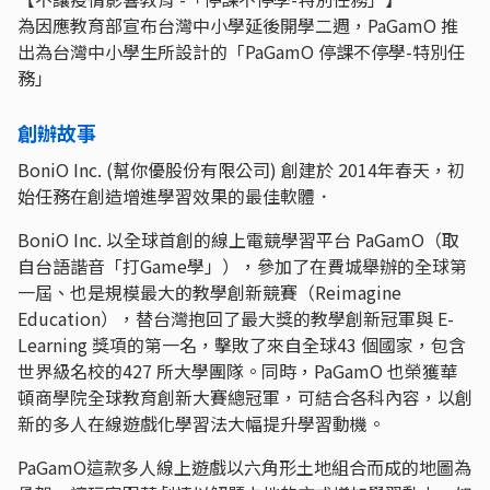
為因應教育部宣布台灣中小學延後開學二週，PaGamO 推
出為台灣中小學生所設計的「PaGamO 停課不停學-特別任
務」
創辦故事
BoniO Inc. (幫你優股份有限公司) 創建於 2014年春天，初
始任務在創造增進學習效果的最佳軟體．
BoniO Inc. 以全球首創的線上電競學習平台 PaGamO（取
自台語諧音「打Game學」），參加了在費城舉辦的全球第
一屆、也是規模最大的教學創新競賽（Reimagine
Education），替台灣抱回了最大獎的教學創新冠軍與 E-
Learning 獎項的第一名，擊敗了來自全球43 個國家，包含
世界級名校的427 所大學團隊。同時，PaGamO 也榮獲華
頓商學院全球教育創新大賽總冠軍，可結合各科內容，以創
新的多人在線遊戲化學習法大幅提升學習動機。
PaGamO這款多人線上遊戲以六角形土地組合而成的地圖為