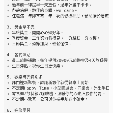
→ 過年前一律提早一天放假，過年計畫不卡卡。

→ 帶薪病假，夥伴的身體，we care。

→ 任職滿一年即享有一年一次的健檢補助，預防勝於治療。

3. 獎金拿不完

→ 年終獎金，開開心心過好年。

→ 季度獎金，工作努力看得見，一分耕耘一分收穫。

→ 三節獎金，過節加菜，輕鬆愉快。

4. 各式津貼

→ 員工旅遊補助，每年提供20000元旅遊金及4天旅遊假，
→ 生日津貼，祝你生日更快樂。

5. 歡樂時光特別多

→ 部門迎新聚餐，認識新夥伴就從餐桌上開始。

→ 不定期Happy Time，小型園遊會、同樂會、外出半日
→ 零食櫃/飲料箱/咖啡機，溫暖你的心也照顧你的胃。

→ 不定期小驚喜，公司與你攜手創造小確幸。

6. 進修學習
