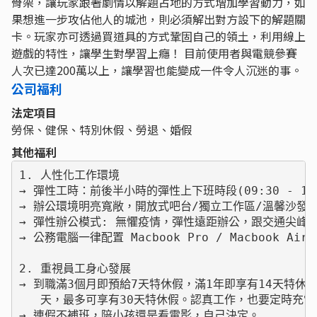
骨架，讓玩家跟著劇情以解題占地的方式增加學習動力，如
果想進一步攻佔他人的城池，則必須解出對方設下的解題關
卡。玩家亦可透過買道具的方式鞏固自己的領土，利用線上
遊戲的特性，讓學生對學習上癮！ 目前使用者與電競參賽
人次已達200萬以上，讓學習也能變成一件令人沉迷的事。
公司福利
法定項目
勞保、健保、特別休假、勞退、婚假
其他福利
1. 人性化工作環境

→ 彈性工時：前後半小時的彈性上下班時段(09:30 - 18:
→ 辦公環境明亮寬敞，開放式吧台/獨立工作區/溫馨沙發區
→ 彈性辦公模式: 無懼疫情，彈性遠距辦公，跟交通尖峰說By
→ 公務電腦一律配置 Macbook Pro / Macbook Air

2. 重視員工身心發展

→ 到職滿3個月即預給7天特休假，滿1年即享有14天特休
   天，最多可享有30天特休假。認真工作，也要定時充電。
→ 連假不補班，陪小孩還是看電影，自己決定。
