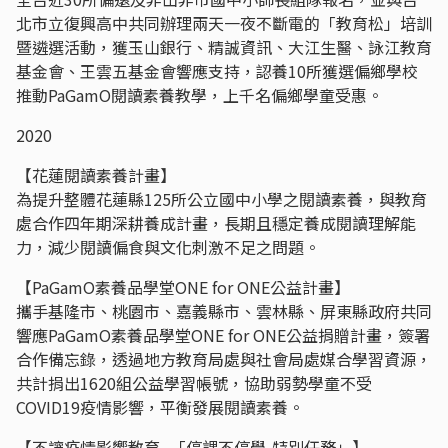
北市立復興高中共同辦理兩天一夜不斷電的「教育松」培訓
暨遴選活動，獲玉山銀行、精誠資訊、大江生醫、詠江教育
基金會、王雲五基金會響應支持，認養10所獲選偏鄉學校
推動PaGamO閱讀素養教學，上千名偏鄉學童受惠。
2020
【花蓮閱讀素養計畫】
為提升整體花蓮縣125所公立國中小學之閱讀素養，與教育
處合作四年期深耕養成計畫，長期且穩定養成閱讀理解能
力，減少閱讀偏食與文化刺激不足之問題。
【PaGamO素養品學堂ONE for ONE公益計畫】
攜手基隆市、桃園市、嘉義縣市、雲林縣、屏東縣政府共同
響應PaGamO素養品學堂ONE for ONE公益捐贈計畫，簽署
合作備忘錄，透過地方教育局處與社會局處媒合學習資源，
共計捐出1620組公益學習帳號，協助弱勢學童不受
COVID19疫情影響，平衡發展閱讀素養。
【不讓疫情影響教育 -「停課不停學-特別任務」】