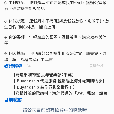
✈️ 工作風氣｜我們是扁平式高速成長的公司，無辦公室政
治，你能說你想說的話
✈️ 休假規定｜連假周末不補班(該放假就放假，別鬧了)，放
生日假 (開心休息，開心上班)
✈️ 你的夥伴｜年輕熱血的團隊，互相尊重、講求效率與信
任
✈️ 個人進修｜可申請與公司技術相關研討會、讀書會、論
壇、線上課程或購買工具書
媒體報導
展開全部
( 4 )
【跨境網購轉運 去年營業額2千萬】
【 Buyandship 代運服務 輕鬆趕上海外電商購物季】
【 Buyandship 為你買到全世界！】
【貨暢其流的電商村：海外代運的「3省」秘訣，讓台
灣買家買遍全球】
目前職缺
該公司目前沒有招募中的職缺喔！