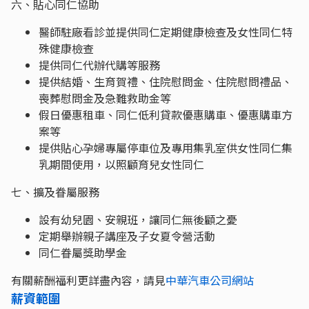
六、貼心同仁協助
醫師駐廠看診並提供同仁定期健康檢查及女性同仁特
殊健康檢查
提供同仁代辦代購等服務
提供結婚、生育賀禮、住院慰問金、住院慰問禮品、
喪葬慰問金及急難救助金等
假日優惠租車、同仁低利貸款優惠購車、優惠購車方
案等
提供貼心孕婦專屬停車位及專用集乳室供女性同仁集
乳期間使用，以照顧育兒女性同仁
七、擴及眷屬服務
設有幼兒園、安親班，讓同仁無後顧之憂
定期舉辦親子講座及子女夏令營活動
同仁眷屬獎助學金
有關薪酬福利更詳盡內容，請見
中華汽車公司網站
薪資範圍