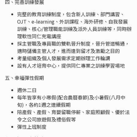
四、完善訓練發展
完整的教育訓練制度，包含新人訓練、部門講習、
OJT、e-learning、外訓課程、海外研修、自我發展
訓練、核心/管理職能訓練及派外人員訓練等，同時辦
理軟性同仁充電講座
採主管職及專員職的雙軌晉升制度，晉升管道暢通，
適時儲備主管人才，進而達到留才及激勵之目的
考量組織及個人發展需求定期辦理工作輪調
設有人才培育中心，提供同仁專業之訓練學習場地
五、幸福彈性假期
週休二日
每年皆享有小寒假(配合農曆春節)及小暑假(八月中
旬)，各約1週之連續假期
陪產假、產假、育嬰留職停薪、家庭照顧假、優於法
令之公司旅遊假及禮俗假等
彈性上班制度