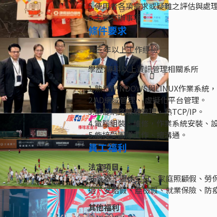
5.使用者各項需求或疑難之評估與處
6.主管交辦事項。
條件要求
具三年以上工作經驗
學歷:專科以上資訊管理相關系所
1.熟悉WINDOWS與LINUX作業系統，
2.AD網域管理、 虛擬化平台管理。
3.基礎網路設備管理，熟TCP/IP。
4.電腦組裝、維修，作業系統安裝、
5.能接受團隊工作、擅溝通。
員工福利
法定項目
哺乳室、週休二日、家庭照顧假、勞
退、安胎假、產檢假、就業保險、防
其他福利