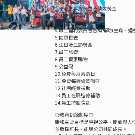
◎福利措施◎
1.優渥之年終獎金及績效獎金
2.休閒健身中心
3.子女教育獎助學金
4.職工福利委員會各項補助(生育、婚
5.健康檢查
6.生日及三節獎金
7.員工旅遊
8.員工優惠購物
9.公益假
10.免費每月素食日
11.免費每週優質咖啡
12.社團經費補助
13.員工在職進修補助
14.員工持股信託
◎教育訓練制度◎
康和主要目標是重視公平、開放與人
並發揮所長，能與公司共同成長。