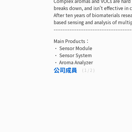
Complex aromas and VOCs are hard to
breaks down, and isn't effective i
After ten years of biomaterials res
based sensing and analysis of multip
--------------------------------------------
Main Products：
• Sensor Module
• Sensor System
• Aroma Analyzer
公司成員
(
1
/ 2 )