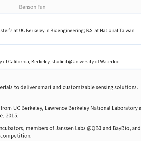
Benson Fan
ster's at UC Berkeley in Bioengineering; B.S. at National Taiwan
 of California, Berkeley, studied @University of Waterloo
rials to deliver smart and customizable sensing solutions.
from UC Berkeley, Lawrence Berkeley National Laboratory 
e, 2015.
 incubators, members of Janssen Labs @QB3 and BayBio, and
 competition.