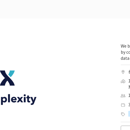
We b
by c
data 