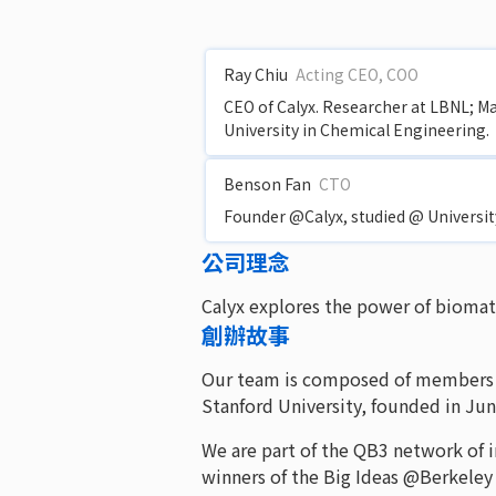
Ray Chiu
Acting CEO, COO
CEO of Calyx. Researcher at LBNL; Ma
University in Chemical Engineering.
Benson Fan
CTO
Founder @Calyx, studied @ University
公司理念
Calyx explores the power of biomate
創辦故事
Our team is composed of members 
Stanford University, founded in Jun
We are part of the QB3 network of
winners of the Big Ideas @Berkeley