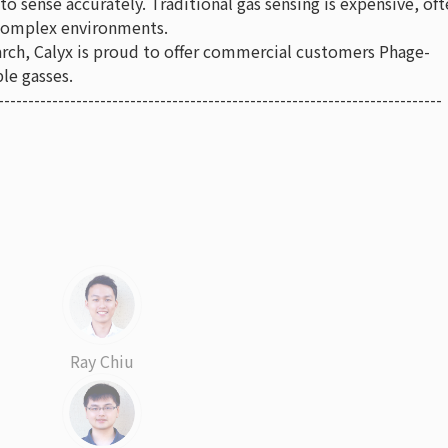
 sense accurately. Traditional gas sensing is expensive, oft
n complex environments.
earch, Calyx is proud to offer commercial customers Phage-
le gasses.
--------------------------------------------------------------------------
Ray Chiu