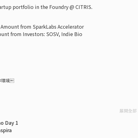
tartup portfolio in the Foundry @ CITRIS.
 Amount from SparkLabs Accelerator
unt from Investors: SOSV, Indie Bio
作環境
展開全部
mo Day 1
spira