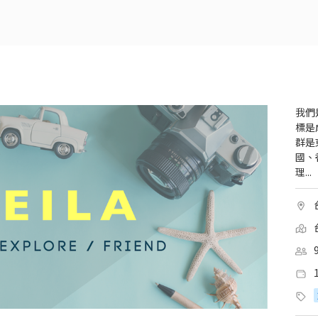
我們
標是
群是
國、
理...