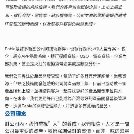
可協助後續的系統維運。我們的客戶包含新創企業，上市上櫃公
司，銀行金控，零售業，政府機關等。公司主要的業務是提供數位
IT
管理的顧問服務，以及幫客戶客製化開發系統，
Fable
是許多新創公司的技術夥伴，也執行過不少中大型專案， 包
含：超商
APP
點數系統，銀行模組系統，
O2O
，電商系統，企業內
部系統，甚至是火紅的虛擬貨幣產業或是數據分析。
我們公司專注於產品開發管理，幫助了許多具有營運能量、業務資
源、但缺乏技術開發經驗的公司將產品做上線。目前已協助數十個
產品順利上線，並持續與客戶一起尋找更好的產品開發定位與方
向。在未來，我們更期許自己能成為台灣最好的產品開發幕後管理
者，透過Fable的開發管理能力，打造更多有意義的產品。
公司理念
對公司內，我們重視”人”的養成，我們相信，人才是一間
公司最重要的資產。我們強調做對的事情，而非一昧的追尋