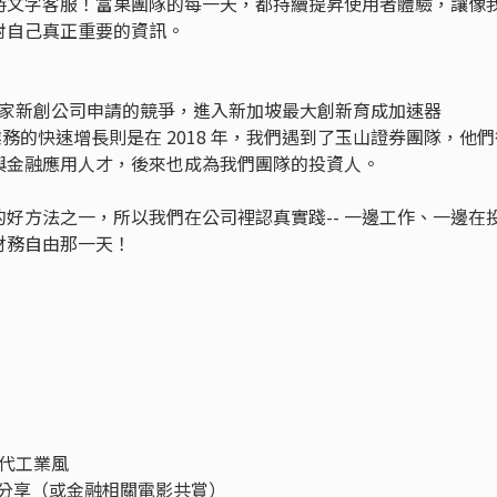
時文字客服！富果團隊的每一天，都持續提昇使用者體驗，讓像
對自己真正重要的資訊。
500 家新創公司申請的競爭，進入新加坡最大創新育成加速器
 強榜；業務的快速增長則是在 2018 年，我們遇到了玉山證券團隊，他
與金融應用人才，後來也成為我們團隊的投資人。
好方法之一，所以我們在公司裡認真實踐-- 一邊工作、一邊在
財務自由那一天！
代工業風
投資案例分享（或金融相關電影共賞）