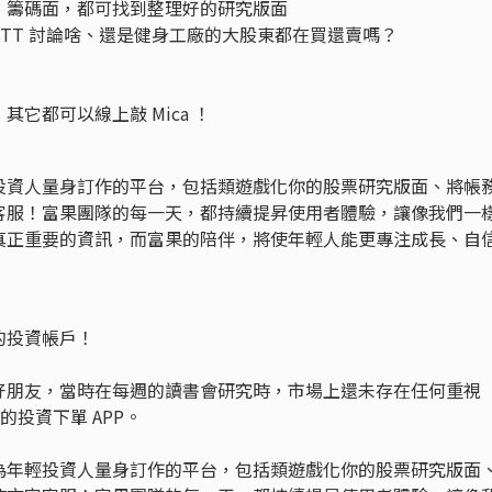
、籌碼面，都可找到整理好的研究版面
TT 討論啥、還是健身工廠的大股東都在買還賣嗎？
它都可以線上敲 Mica ！
投資人量身訂作的平台，包括類遊戲化你的股票研究版面、將帳
客服！富果團隊的每一天，都持續提昇使用者體驗，讓像我們一
真正重要的資訊，而富果的陪伴，將使年輕人能更專注成長、自
的投資帳戶！
好朋友，當時在每週的讀書會研究時，市場上還未存在任何重視
的投資下單 APP。
為年輕投資人量身訂作的平台，包括類遊戲化你的股票研究版面