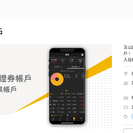
戶
玉山
戶！
入這