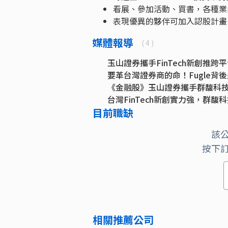
看展、參加活動、買書，各種業
表現優異的夥伴可加入認股計畫
媒體報導
( 4 )
玉山證券攜手FinTech新創推跨
要革台灣證券商的命！Fugle背
《金融股》玉山證券攜手群馥科技F
台灣FinTech新創實力強，群馥科
目前職缺
該
按下
相關推薦公司