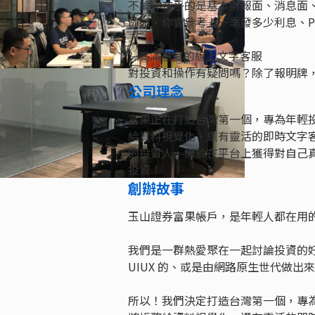
不論你在乎的是基本財報面、消息面
例如，你會參考上一季發多少利息、P
? 高滿意度的線上文字客服
對投資和操作有疑問嗎？除了報明牌，其
公司理念
富果正在打造台灣第一個，專為年輕
給資料視覺化、還有靈活的即時文字
的投資人，樂於在平台上獲得對自己
投資！
創辦故事
玉山證券富果帳戶，是年輕人都在用
我們是一群熱愛聚在一起討論投資的
UIUX 的、或是由網路原生世代做出來
所以！我們決定打造台灣第一個，專