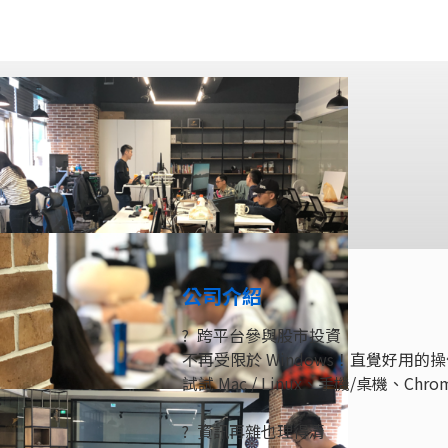
公司介紹
? 跨平台參與股市投資
不再受限於 Windows！直覺好用的
試試 Mac / Linux、手機/桌機、Ch
? 資訊再雜也理得清