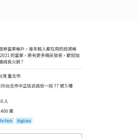
證券富果帳戶，是年輕人都在用的投資帳
 2021 的富果，將有更多精采發表，歡迎加
艘成長火箭 ?
台灣 臺北市
100台北市中正區武昌街一段 77 號 5 樓
40 人
1400 萬
FinTech
BigData