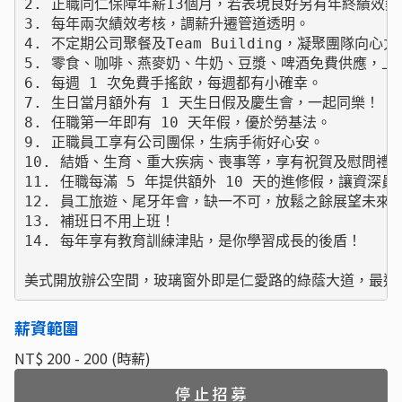
2. 正職同仁保障年薪13個月，若表現良好另有年終績效獎
3. 每年兩次績效考核，調薪升遷管道透明。

4. 不定期公司聚餐及Team Building，凝聚團隊向心力。
5. 零食、咖啡、燕麥奶、牛奶、豆漿、啤酒免費供應，上
6. 每週 1 次免費手搖飲，每週都有小確幸。

7. 生日當月額外有 1 天生日假及慶生會，一起同樂！

8. 任職第一年即有 10 天年假，優於勞基法。

9. 正職員工享有公司團保，生病手術好心安。

10. 結婚、生育、重大疾病、喪事等，享有祝賀及慰問禮金
11. 任職每滿 5 年提供額外 10 天的進修假，讓資深員
12. 員工旅遊、尾牙年會，缺一不可，放鬆之餘展望未來目
13. 補班日不用上班！

14. 每年享有教育訓練津貼，是你學習成長的後盾！

美式開放辦公空間，玻璃窗外即是仁愛路的綠蔭大道，最適
薪資範圍
NT$ 200 - 200 (時薪)
停止招募