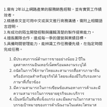
1.需有 2年以上網路產業的服務銷售經驗，並有實質工作績
效者。
2.精通泰文並可用中文或英文進行商務溝通，需附上相關語
言證明。
3.有成功的陌生開發經驗與邏輯清楚的製作提案能力。
4.擅長團隊合作，達成每一季的運營與業績目標。
5.具備時間管理能力，能辨識工作任務優先級，在指定時間
完成任務。
มีประสบการณ์ด้านการขายอย่างน้อย 2 ปีใน
อุตสาหกรรมอินเทอร์เน็ตพร้อมผลงานระบุได้
ถนัดในการใช้ภาษาไทยและสามารถสื่อสารภาษาจีน
หรืออังกฤษสำหรับธุรกิจได้ โดยจะต้องมีใบรับรองทาง
ภาษาที่เกี่ยวข้อง
มีความสามารถในการเขียนข้อเสนอทางการค้าและมี
ความสามารถในการขยายธุรกิจและบริการ
เป็นหนึ่งในทีมที่แข็งแกร่ง และมีผลงานในการสามารถ
บรรลุเป้าหมายของการดำเนินงานในแต่ละไตรมาส