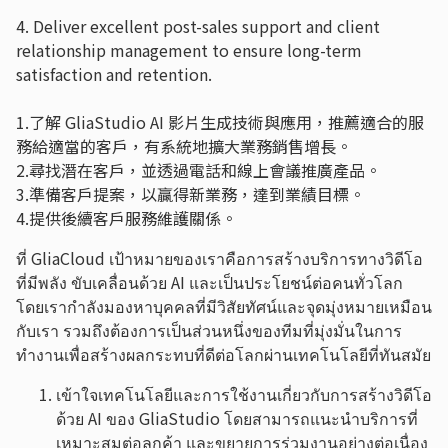
4. Deliver excellent post-sales support and client
relationship management to ensure long-term
satisfaction and retention.
1.了解 GliaStudio AI 影片生成技術與應用，推薦適合的服
務給適當的客戶，有系統地擴大業務銷售增長。
2.尋找潛在客戶，並透過電話和線上會議推廣產品。
3.準備客戶提案，以贏得新業務，達到業績目標。
4.提供後續客戶服務維護關係。
ที่ GliaCloud เป้าหมายของเราคือการสร้างบริการทางวิดีโอ
ที่มีพลัง ขับเคลื่อนด้วย AI และเป็นประโยชน์ต่อคนทั่วโลก
โดยเรากำลังมองหาบุคคลที่มีวิสัยทัศน์และจุดมุ่งหมายเหมือน
กับเรา รวมถึงต้องการเป็นส่วนหนึ่งของทีมที่มุ่งมั่นในการ
ทำงานเพื่อสร้างผลกระทบที่ดีต่อโลกผ่านเทคโนโลยีที่ทันสมัย
เข้าใจเทคโนโลยีและการใช้งานเกี่ยวกับการสร้างวิดีโอ
ด้วย AI ของ GliaStudio โดยสามารถแนะนำบริการที่
เหมาะสมต่อลูกค้า และขยายการร่วมงานอย่างต่อเนื่อง