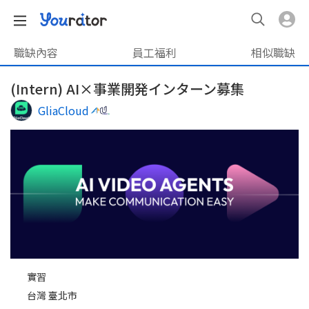
職缺內容
員工福利
相似職缺
(Intern) AI×事業開発インターン募集
GliaCloud
實習
台灣 臺北市