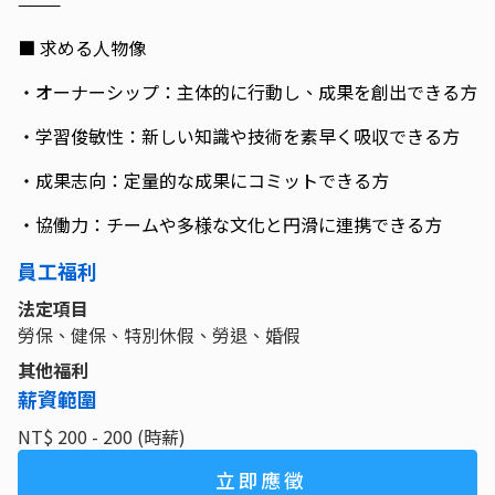
⸻
■ 求める人物像
・オーナーシップ：主体的に行動し、成果を創出できる方
・学習俊敏性：新しい知識や技術を素早く吸収できる方
・成果志向：定量的な成果にコミットできる方
・協働力：チームや多様な文化と円滑に連携できる方
員工福利
法定項目
勞保、健保、特別休假、勞退、婚假
其他福利
薪資範圍
NT$ 200 - 200 (時薪)
立即應徵