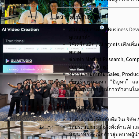
หน้าที่ความรับผิดชอบ
สนับสนุนงานด้าน Business Dev
ดูแลลูกค้า
ใช้เครื่องมือ / AI agents เพื่อ
ตลาด
ช่วยทำ Market Research, Compe
decision making)
ทำงานร่วมกับทีม Sales, Product
เรียนรู้การมองหา “ปัญหา” แล
ได้รับประสบการณ์การทำงานใน
ทำไมควรร่วมงานกับเรา
ได้ทำงานใกล้ชิดกับทีมในบริษัท AI
ได้ประสบการณ์จริงทั้งด้าน AI 
พัฒนาทักษะเพื่อก้าวสู่บทบาทผู