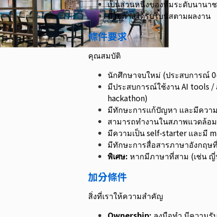
เป็นส่วนหนึ่งของทีมระดับนานาช
มีโอกาสได้รับโบนัสตามผลงาน
條件要求
คุณสมบัติ
นักศึกษาจบใหม่ (ประสบการณ์ 0
มีประสบการณ์ใช้งาน AI tools / 
hackathon)
มีทักษะการแก้ปัญหา และมีความอ
สามารถทำงานในสภาพแวดล้อมที่
มีความเป็น self-starter และมี
มีทักษะการสื่อสารภาษาอังกฤษที่
พิเศษ:
หากมีภาษาที่สาม (เช่น ญี่
加分條件
สิ่งที่เราให้ความสำคัญ
Ownership:
ลงมือทำ มีความรับ