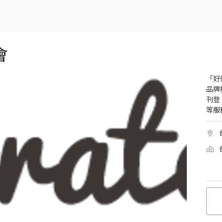
會
「好
品牌
刊登
等服務