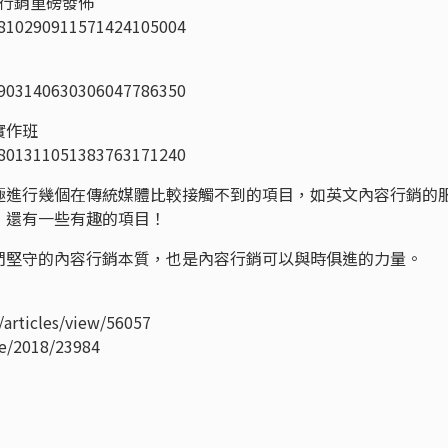
容行銷重磅發佈
1810290911571424105004
1903140630306047786350
實作班
1801311051383763171240
極進行幾個在傳統媒體比較接觸不到的項目，如英文內容行銷的
，還有一些有趣的項目！
們堅守的內容行銷本質，也是內容行銷可以與時俱進的力量。
articles/view/56057
le/2018/23984