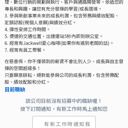
理、數位行銷的規劃與執行、客戶與通路開發等。依造您的
專長和興趣，讓您有充分發揮的學習/成長環境。
3. 參與新創事業未來的成長利潤，包含勞務與績效配股、
定額認股(視個人意願)與績效分紅。
4. 彈性安排工作時間。
5. 便捷的交通位置，出捷運站5秒內即到辦公室。
6. 經常有Jackwell愛心咖啡(如果你有遇到老闆的話)。
7. 經常有員工聚餐。
在慈善保，你不僅領到的薪資不會比別人少，成長與自主發
揮的空間超級多！
只要願意耕耘，絕對能參與公司的成長利潤，包含勞務配
股、績效配股和分紅。
目前職缺
該公司目前沒有招募中的職缺喔！
按下訂閱通知，有新工作時馬上通知您
有新工作時通知我